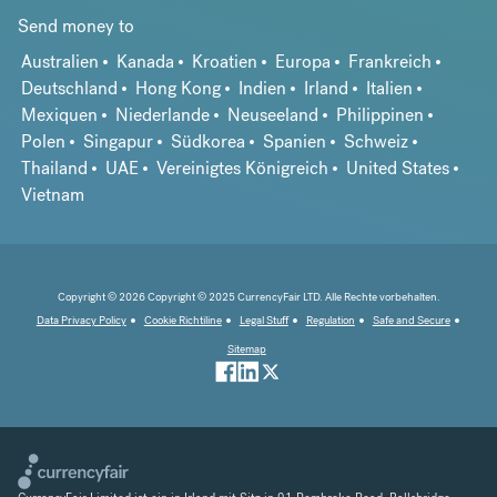
Send money to
Australien
Kanada
Kroatien
Europa
Frankreich
Deutschland
Hong Kong
Indien
Irland
Italien
Mexiquen
Niederlande
Neuseeland
Philippinen
Polen
Singapur
Südkorea
Spanien
Schweiz
Thailand
UAE
Vereinigtes Königreich
United States
Vietnam
Copyright © 2026 Copyright © 2025 CurrencyFair LTD. Alle Rechte vorbehalten.
Data Privacy Policy
Cookie Richtiline
Legal Stuff
Regulation
Safe and Secure
Sitemap