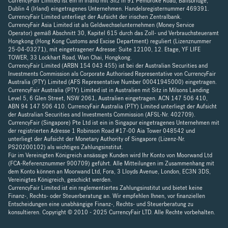
CurrencyFair Limited ist ein in Irland mit Sitz in 91 Pembroke Road, Ballsbridge,
Dublin 4 (Irland) eingetragenes Unternehmen. Handelsregisternummer 469391.
CurrencyFair Limited unterliegt der Aufsicht der irischen Zentralbank.
CurrencyFair Asia Limited ist als Geldwechselunternehmen (Money Service
Operator) gemäß Abschnitt 30, Kapitel 615 durch das Zoll- und Verbrauchsteueramt
Hongkong (Hong Kong Customs and Excise Department) reguliert (Lizenznummer
25-04-03271), mit eingetragener Adresse: Suite 12100, 12. Etage, YF LIFE
TOWER, 33 Lockhart Road, Wan Chai, Hongkong.
CurrencyFair Limited (ARBN 154 043 455) ist bei der Australian Securities and
Investments Commission als Corporate Authorised Representative von CurrencyFair
Australia (PTY) Limited (AFS Representative Number 00041945000) eingetragen.
CurrencyFair Australia (PTY) Limited ist in Australien mit Sitz in Milsons Landing
Level 5, 6 Glen Street, NSW 2061, Australien eingetragen. ACN 147 506 410,
ABN 94 147 506 410. CurrencyFair Australia (PTY) Limited unterliegt der Aufsicht
der Australian Securities and Investments Commission (AFSL-Nr. 402709).
CurrencyFair (Singapore) Pte Ltd ist ein in Singapur eingetragenes Unternehmen mit
der registrierten Adresse 1 Robinson Road #17-00 Aia Tower 048542 und
unterliegt der Aufsicht der Monetary Authority of Singapore (Lizenz-Nr.
PS20200102) als wichtiges Zahlungsinstitut.
Für im Vereinigten Königreich ansässige Kunden wird Ihr Konto von Moorwand Ltd
(FCA-Referenznummer 900709) geführt. Alle Mitteilungen im Zusammenhang mit
dem Konto können an Moorwand Ltd, Fora, 3 Lloyds Avenue, London, EC3N 3DS,
Vereinigtes Königreich, geschickt werden.
CurrencyFair Limited ist ein reglementiertes Zahlungsinstitut und bietet keine
Finanz-, Rechts- oder Steuerberatung an. Wir empfehlen Ihnen, vor finanziellen
Entscheidungen eine unabhängige Finanz-, Rechts- und Steuerberatung zu
konsultieren. Copyright © 2010 - 2025 CurrencyFair LTD. Alle Rechte vorbehalten.