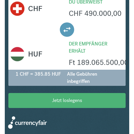
DU ÜBERWEIST
CHF
CHF
490.000,00
DER EMPFÄNGER
ERHÄLT
HUF
Ft
189.065.500,00
1 CHF = 385.85 HUF
Alle Gebühren
inbegriffen
Jetzt loslegens