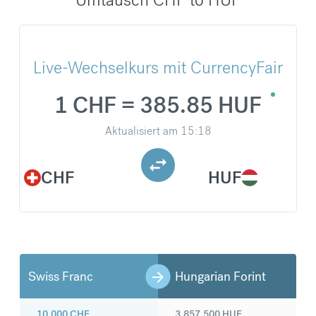
Live-Wechselkurs mit CurrencyFair
1 CHF = 385.85 HUF
Aktualisiert am
15:18
CHF
HUF
Swiss Franc
Hungarian Forint
10.000
CHF
3.857.500
HUF