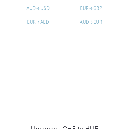
AUD
USD
EUR
GBP
arrow_forward
arrow_forward
EUR
AED
AUD
EUR
arrow_forward
arrow_forward
Umtausch CHF to HUF