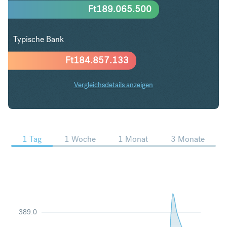
Ft
189.065.500
Typische Bank
Ft
184.857.133
Vergleichsdetails anzeigen
CHF in HUF Trends
1 Tag
1 Woche
1 Monat
3 Monate
389.0