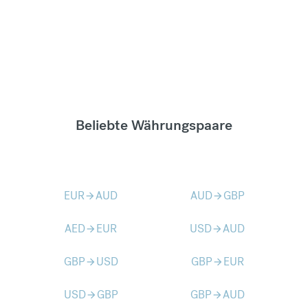
Beliebte Währungspaare
EUR
AUD
AUD
GBP
arrow_forward
arrow_forward
AED
EUR
USD
AUD
arrow_forward
arrow_forward
GBP
USD
GBP
EUR
arrow_forward
arrow_forward
USD
GBP
GBP
AUD
arrow_forward
arrow_forward