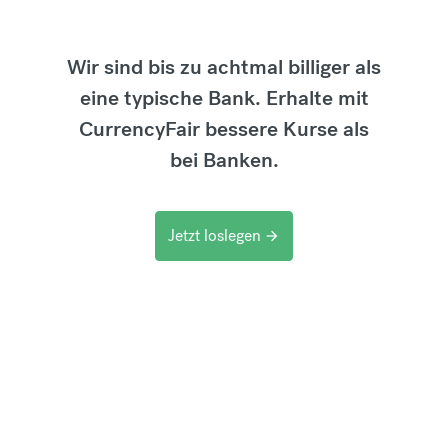
Wir sind bis zu achtmal billiger als
eine typische Bank. Erhalte mit
CurrencyFair bessere Kurse als
bei Banken.
Jetzt loslegen
arrow_forward