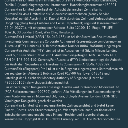
CurrencyFair Limited ist ein in Irland mit Sitz in 91 Pembroke Road, Ballsbridge,
Dublin 4 (Irland) eingetragenes Unternehmen. Handelsregisternummer 469391.
CurrencyFair Limited unterliegt der Aufsicht der irischen Zentralbank.
CurrencyFair Asia Limited ist als Geldwechselunternehmen (Money Service
Operator) gemäß Abschnitt 30, Kapitel 615 durch das Zoll- und Verbrauchsteueramt
Hongkong (Hong Kong Customs and Excise Department) reguliert (Lizenznummer
25-04-03271), mit eingetragener Adresse: Suite 12100, 12. Etage, YF LIFE
TOWER, 33 Lockhart Road, Wan Chai, Hongkong.
CurrencyFair Limited (ARBN 154 043 455) ist bei der Australian Securities and
Investments Commission als Corporate Authorised Representative von CurrencyFair
Australia (PTY) Limited (AFS Representative Number 00041945000) eingetragen.
CurrencyFair Australia (PTY) Limited ist in Australien mit Sitz in Milsons Landing
Level 5, 6 Glen Street, NSW 2061, Australien eingetragen. ACN 147 506 410,
ABN 94 147 506 410. CurrencyFair Australia (PTY) Limited unterliegt der Aufsicht
der Australian Securities and Investments Commission (AFSL-Nr. 402709).
CurrencyFair (Singapore) Pte Ltd ist ein in Singapur eingetragenes Unternehmen mit
der registrierten Adresse 1 Robinson Road #17-00 Aia Tower 048542 und
unterliegt der Aufsicht der Monetary Authority of Singapore (Lizenz-Nr.
PS20200102) als wichtiges Zahlungsinstitut.
Für im Vereinigten Königreich ansässige Kunden wird Ihr Konto von Moorwand Ltd
(FCA-Referenznummer 900709) geführt. Alle Mitteilungen im Zusammenhang mit
dem Konto können an Moorwand Ltd, Fora, 3 Lloyds Avenue, London, EC3N 3DS,
Vereinigtes Königreich, geschickt werden.
CurrencyFair Limited ist ein reglementiertes Zahlungsinstitut und bietet keine
Finanz-, Rechts- oder Steuerberatung an. Wir empfehlen Ihnen, vor finanziellen
Entscheidungen eine unabhängige Finanz-, Rechts- und Steuerberatung zu
konsultieren. Copyright © 2010 - 2025 CurrencyFair LTD. Alle Rechte vorbehalten.