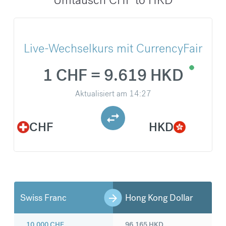
Live-Wechselkurs mit CurrencyFair
1 CHF = 9.619 HKD
Aktualisiert am
14:27
CHF
HKD
Swiss Franc
Hong Kong Dollar
10.000
CHF
96.165
HKD