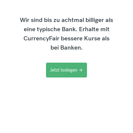
Wir sind bis zu achtmal billiger als
eine typische Bank. Erhalte mit
CurrencyFair bessere Kurse als
bei Banken.
Jetzt loslegen
arrow_forward