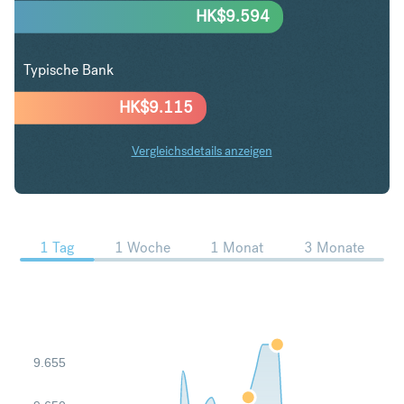
HK$
9.594
Typische Bank
HK$
9.115
Vergleichsdetails anzeigen
CHF in HKD Trends
1 Tag
1 Woche
1 Monat
3 Monate
9.655