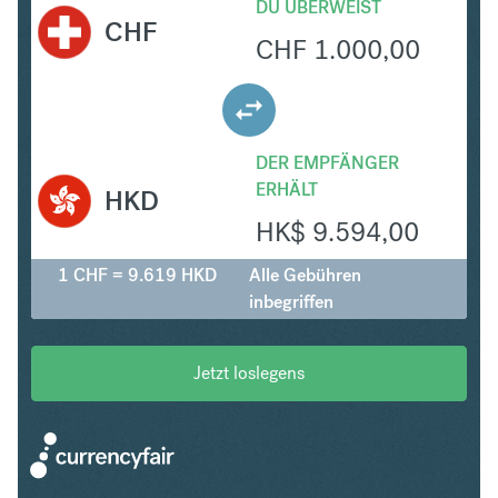
DU ÜBERWEIST
CHF
CHF
1.000,00
DER EMPFÄNGER
ERHÄLT
HKD
HK$
9.594,00
1 CHF = 9.619 HKD
Alle Gebühren
inbegriffen
Jetzt loslegens