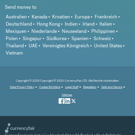
Send money to
Australien
Kanada
Kroatien
Europa
Frankreich
Deutschland
Hong Kong
Indien
Irland
Italien
Mexiquen
Niederlande
Neuseeland
Philippinen
Polen
Singapur
Südkorea
Spanien
Schweiz
Thailand
UAE
Vereinigtes Königreich
United States
Vietnam
Copyright © 2026 Copyright © 2025 CurrencyFair LTD. Alle Rechte vorbehalten.
Data Privacy Policy
Cookie Richtiline
Legal Stuff
Regulation
Safe and Secure
Sitemap