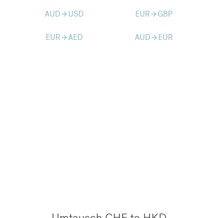
AUD
USD
EUR
GBP
arrow_forward
arrow_forward
EUR
AED
AUD
EUR
arrow_forward
arrow_forward
Umtausch CHF to HKD