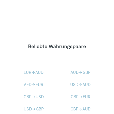
Beliebte Währungspaare
EUR
AUD
AUD
GBP
arrow_forward
arrow_forward
AED
EUR
USD
AUD
arrow_forward
arrow_forward
GBP
USD
GBP
EUR
arrow_forward
arrow_forward
USD
GBP
GBP
AUD
arrow_forward
arrow_forward