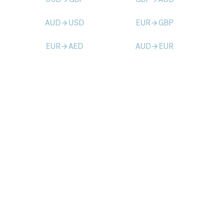
AUD
USD
EUR
GBP
arrow_forward
arrow_forward
EUR
AED
AUD
EUR
arrow_forward
arrow_forward