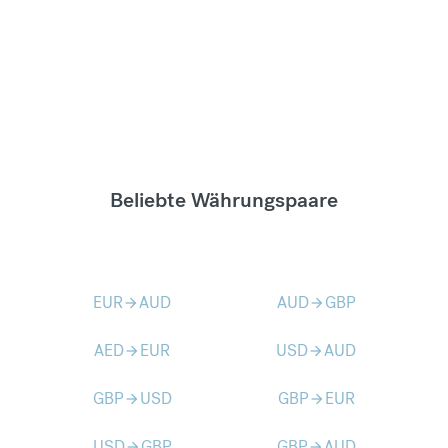
Beliebte Währungspaare
EUR
AUD
AUD
GBP
arrow_forward
arrow_forward
AED
EUR
USD
AUD
arrow_forward
arrow_forward
GBP
USD
GBP
EUR
arrow_forward
arrow_forward
USD
GBP
GBP
AUD
arrow_forward
arrow_forward