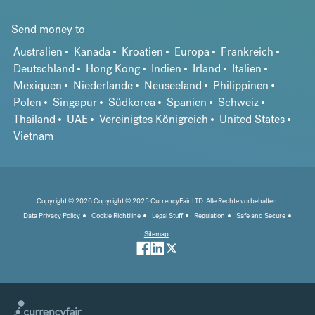
Send money to
Australien
Kanada
Kroatien
Europa
Frankreich
Deutschland
Hong Kong
Indien
Irland
Italien
Mexiquen
Niederlande
Neuseeland
Philippinen
Polen
Singapur
Südkorea
Spanien
Schweiz
Thailand
UAE
Vereinigtes Königreich
United States
Vietnam
Copyright © 2026 Copyright © 2025 CurrencyFair LTD. Alle Rechte vorbehalten.
Data Privacy Policy
Cookie Richtiline
Legal Stuff
Regulation
Safe and Secure
Sitemap