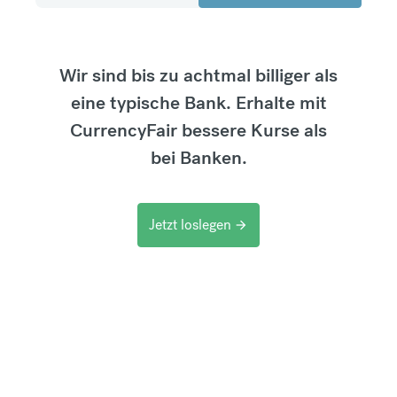
Wir sind bis zu achtmal billiger als
eine typische Bank. Erhalte mit
CurrencyFair bessere Kurse als
bei Banken.
Jetzt loslegen
arrow_forward