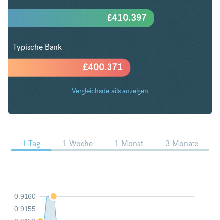
£
410.397
Typische Bank
£
400.371
Vergleichsdetails anzeigen
CHF in GBP Trends
1 Tag
1 Woche
1 Monat
3 Monate
0.9160
0.9155