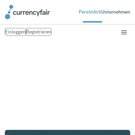
Persönlich
Unternehmen
Einloggen
Registrieren
CHF in GBP
Umtausch Schweizer Franken in British Pound
Sterling