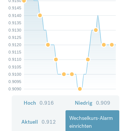
0.9150
0.9145
0.9140
0.9135
0.9130
0.9125
0.9120
0.9115
0.9110
0.9105
0.9100
0.9095
0.9090
Hoch
0.916
Niedrig
0.909
Wechselkurs-Alarm
Aktuell
0.912
einrichten