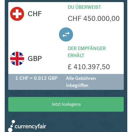
DU ÜBERWEIST
CHF
CHF
450.000,00
DER EMPFÄNGER
ERHÄLT
GBP
£
410.397,50
1 CHF = 0.912 GBP
Alle Gebühren
inbegriffen
Jetzt loslegens