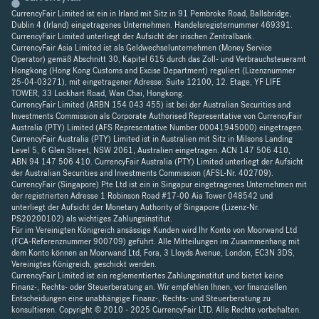
CurrencyFair Limited ist ein in Irland mit Sitz in 91 Pembroke Road, Ballsbridge,
Dublin 4 (Irland) eingetragenes Unternehmen. Handelsregisternummer 469391.
CurrencyFair Limited unterliegt der Aufsicht der irischen Zentralbank.
CurrencyFair Asia Limited ist als Geldwechselunternehmen (Money Service
Operator) gemäß Abschnitt 30, Kapitel 615 durch das Zoll- und Verbrauchsteueramt
Hongkong (Hong Kong Customs and Excise Department) reguliert (Lizenznummer
25-04-03271), mit eingetragener Adresse: Suite 12100, 12. Etage, YF LIFE
TOWER, 33 Lockhart Road, Wan Chai, Hongkong.
CurrencyFair Limited (ARBN 154 043 455) ist bei der Australian Securities and
Investments Commission als Corporate Authorised Representative von CurrencyFair
Australia (PTY) Limited (AFS Representative Number 00041945000) eingetragen.
CurrencyFair Australia (PTY) Limited ist in Australien mit Sitz in Milsons Landing
Level 5, 6 Glen Street, NSW 2061, Australien eingetragen. ACN 147 506 410,
ABN 94 147 506 410. CurrencyFair Australia (PTY) Limited unterliegt der Aufsicht
der Australian Securities and Investments Commission (AFSL-Nr. 402709).
CurrencyFair (Singapore) Pte Ltd ist ein in Singapur eingetragenes Unternehmen mit
der registrierten Adresse 1 Robinson Road #17-00 Aia Tower 048542 und
unterliegt der Aufsicht der Monetary Authority of Singapore (Lizenz-Nr.
PS20200102) als wichtiges Zahlungsinstitut.
Für im Vereinigten Königreich ansässige Kunden wird Ihr Konto von Moorwand Ltd
(FCA-Referenznummer 900709) geführt. Alle Mitteilungen im Zusammenhang mit
dem Konto können an Moorwand Ltd, Fora, 3 Lloyds Avenue, London, EC3N 3DS,
Vereinigtes Königreich, geschickt werden.
CurrencyFair Limited ist ein reglementiertes Zahlungsinstitut und bietet keine
Finanz-, Rechts- oder Steuerberatung an. Wir empfehlen Ihnen, vor finanziellen
Entscheidungen eine unabhängige Finanz-, Rechts- und Steuerberatung zu
konsultieren. Copyright © 2010 - 2025 CurrencyFair LTD. Alle Rechte vorbehalten.