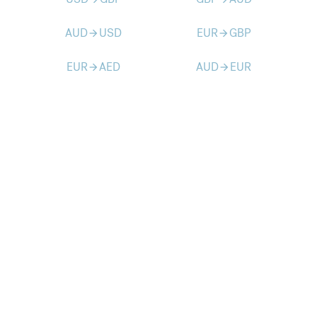
AUD
USD
EUR
GBP
arrow_forward
arrow_forward
EUR
AED
AUD
EUR
arrow_forward
arrow_forward