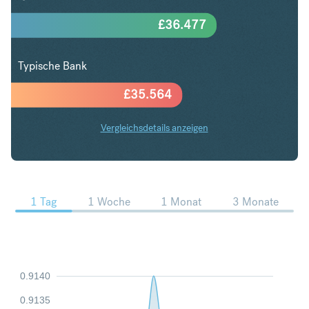
£
36.477
Typische Bank
£
35.564
Vergleichsdetails anzeigen
CHF in GBP Trends
1 Tag
1 Woche
1 Monat
3 Monate
0.9140
0.9135