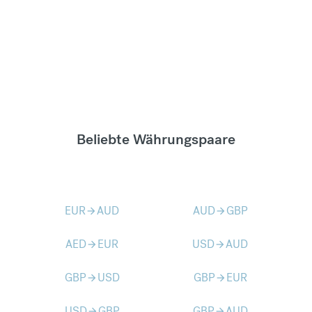
Beliebte Währungspaare
EUR
AUD
AUD
GBP
arrow_forward
arrow_forward
AED
EUR
USD
AUD
arrow_forward
arrow_forward
GBP
USD
GBP
EUR
arrow_forward
arrow_forward
USD
GBP
GBP
AUD
arrow_forward
arrow_forward