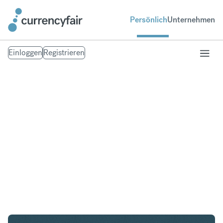
Persönlich
Unternehmen
Einloggen
Registrieren
CHF in GBP
Umtausch Schweizer Franken in British Pound
Sterling