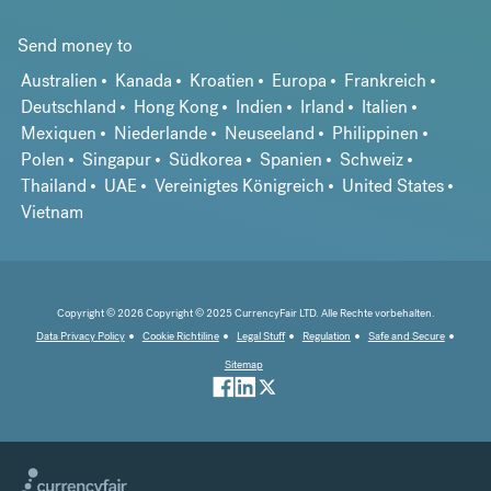
Send money to
Australien
Kanada
Kroatien
Europa
Frankreich
Deutschland
Hong Kong
Indien
Irland
Italien
Mexiquen
Niederlande
Neuseeland
Philippinen
Polen
Singapur
Südkorea
Spanien
Schweiz
Thailand
UAE
Vereinigtes Königreich
United States
Vietnam
Copyright © 2026 Copyright © 2025 CurrencyFair LTD. Alle Rechte vorbehalten.
Data Privacy Policy
Cookie Richtiline
Legal Stuff
Regulation
Safe and Secure
Sitemap