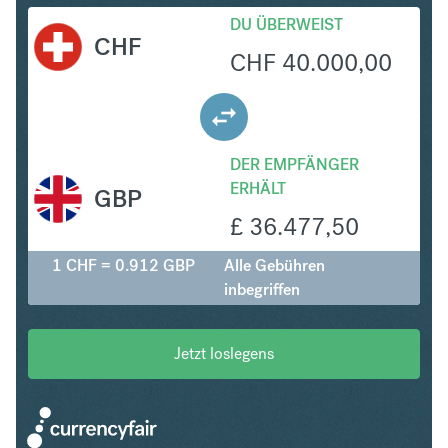
DU ÜBERWEIST
CHF
CHF
40.000,00
DER EMPFÄNGER
ERHÄLT
GBP
£
36.477,50
1 CHF = 0.912 GBP
Alle Gebühren
inbegriffen
Jetzt loslegens