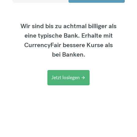
Wir sind bis zu achtmal billiger als
eine typische Bank. Erhalte mit
CurrencyFair bessere Kurse als
bei Banken.
Jetzt loslegen
arrow_forward