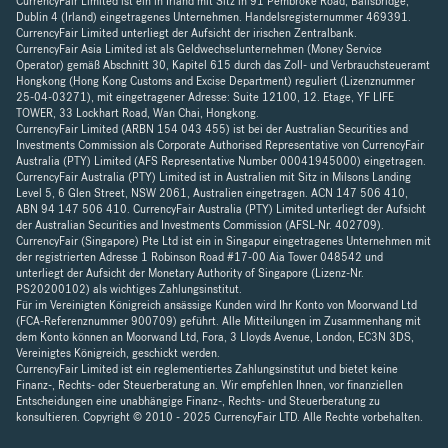
CurrencyFair Limited ist ein in Irland mit Sitz in 91 Pembroke Road, Ballsbridge,
Dublin 4 (Irland) eingetragenes Unternehmen. Handelsregisternummer 469391.
CurrencyFair Limited unterliegt der Aufsicht der irischen Zentralbank.
CurrencyFair Asia Limited ist als Geldwechselunternehmen (Money Service
Operator) gemäß Abschnitt 30, Kapitel 615 durch das Zoll- und Verbrauchsteueramt
Hongkong (Hong Kong Customs and Excise Department) reguliert (Lizenznummer
25-04-03271), mit eingetragener Adresse: Suite 12100, 12. Etage, YF LIFE
TOWER, 33 Lockhart Road, Wan Chai, Hongkong.
CurrencyFair Limited (ARBN 154 043 455) ist bei der Australian Securities and
Investments Commission als Corporate Authorised Representative von CurrencyFair
Australia (PTY) Limited (AFS Representative Number 00041945000) eingetragen.
CurrencyFair Australia (PTY) Limited ist in Australien mit Sitz in Milsons Landing
Level 5, 6 Glen Street, NSW 2061, Australien eingetragen. ACN 147 506 410,
ABN 94 147 506 410. CurrencyFair Australia (PTY) Limited unterliegt der Aufsicht
der Australian Securities and Investments Commission (AFSL-Nr. 402709).
CurrencyFair (Singapore) Pte Ltd ist ein in Singapur eingetragenes Unternehmen mit
der registrierten Adresse 1 Robinson Road #17-00 Aia Tower 048542 und
unterliegt der Aufsicht der Monetary Authority of Singapore (Lizenz-Nr.
PS20200102) als wichtiges Zahlungsinstitut.
Für im Vereinigten Königreich ansässige Kunden wird Ihr Konto von Moorwand Ltd
(FCA-Referenznummer 900709) geführt. Alle Mitteilungen im Zusammenhang mit
dem Konto können an Moorwand Ltd, Fora, 3 Lloyds Avenue, London, EC3N 3DS,
Vereinigtes Königreich, geschickt werden.
CurrencyFair Limited ist ein reglementiertes Zahlungsinstitut und bietet keine
Finanz-, Rechts- oder Steuerberatung an. Wir empfehlen Ihnen, vor finanziellen
Entscheidungen eine unabhängige Finanz-, Rechts- und Steuerberatung zu
konsultieren. Copyright © 2010 - 2025 CurrencyFair LTD. Alle Rechte vorbehalten.