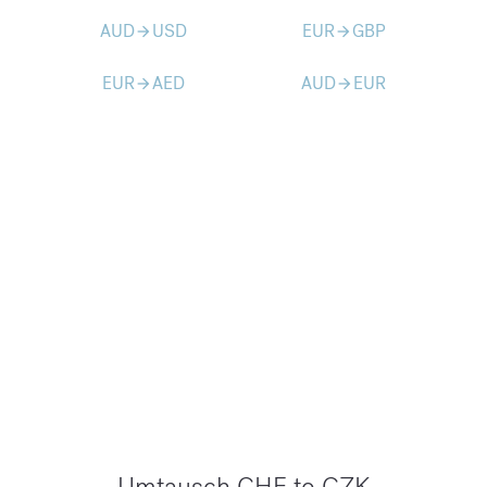
AUD
USD
EUR
GBP
arrow_forward
arrow_forward
EUR
AED
AUD
EUR
arrow_forward
arrow_forward
Umtausch CHF to CZK