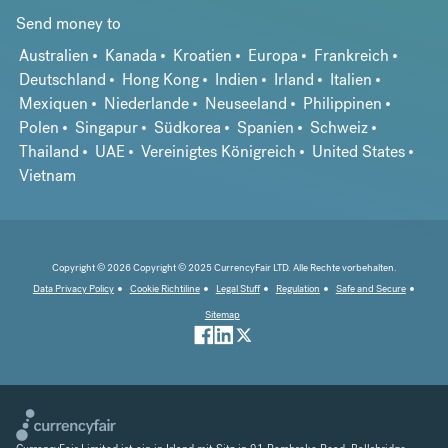
Send money to
Australien
Kanada
Kroatien
Europa
Frankreich
Deutschland
Hong Kong
Indien
Irland
Italien
Mexiquen
Niederlande
Neuseeland
Philippinen
Polen
Singapur
Südkorea
Spanien
Schweiz
Thailand
UAE
Vereinigtes Königreich
United States
Vietnam
Copyright © 2026 Copyright © 2025 CurrencyFair LTD. Alle Rechte vorbehalten.
Data Privacy Policy
Cookie Richtiline
Legal Stuff
Regulation
Safe and Secure
Sitemap