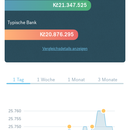
Kč
21.347.525
Typische Bank
Kč
20.876.295
Vergleichsdetails anzeigen
CHF in CZK Trends
1 Tag
1 Woche
1 Monat
3 Monate
25.760
25.755
25.750