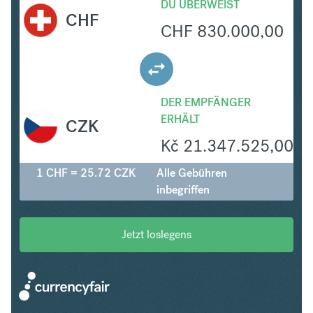
DU ÜBERWEIST
CHF
CHF
830.000,00
DER EMPFÄNGER
ERHÄLT
CZK
Kč
21.347.525,00
1 CHF = 25.72 CZK
Alle Gebühren
inbegriffen
Jetzt loslegens