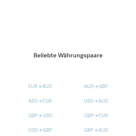
Beliebte Währungspaare
EUR
AUD
AUD
GBP
arrow_forward
arrow_forward
AED
EUR
USD
AUD
arrow_forward
arrow_forward
GBP
USD
GBP
EUR
arrow_forward
arrow_forward
USD
GBP
GBP
AUD
arrow_forward
arrow_forward