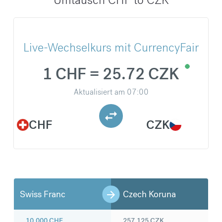
Live-Wechselkurs mit CurrencyFair
1 CHF = 25.72 CZK
Aktualisiert am
07:00
CHF
CZK
Swiss Franc
Czech Koruna
10.000
CHF
257.125
CZK