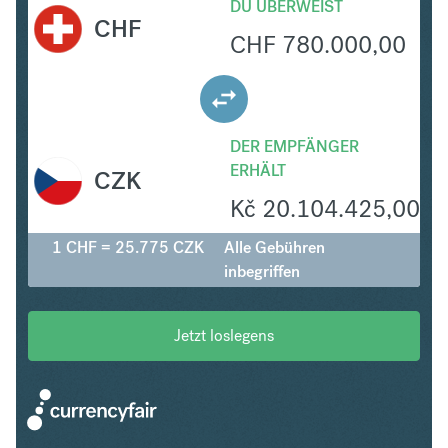
DU ÜBERWEIST
CHF
CHF
780.000,00
DER EMPFÄNGER
ERHÄLT
CZK
Kč
20.104.425,00
1 CHF = 25.775 CZK
Alle Gebühren
inbegriffen
Jetzt loslegens