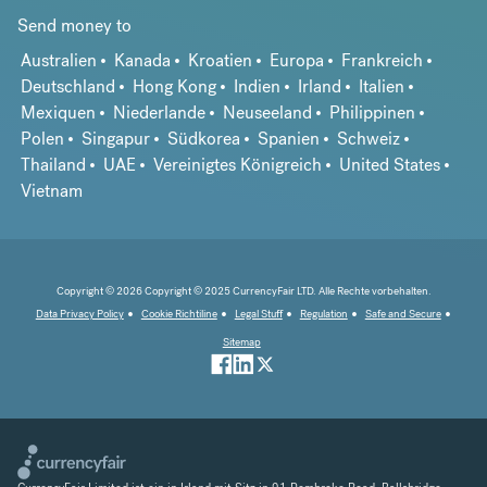
Send money to
Australien
Kanada
Kroatien
Europa
Frankreich
Deutschland
Hong Kong
Indien
Irland
Italien
Mexiquen
Niederlande
Neuseeland
Philippinen
Polen
Singapur
Südkorea
Spanien
Schweiz
Thailand
UAE
Vereinigtes Königreich
United States
Vietnam
Copyright © 2026 Copyright © 2025 CurrencyFair LTD. Alle Rechte vorbehalten.
Data Privacy Policy
Cookie Richtiline
Legal Stuff
Regulation
Safe and Secure
Sitemap