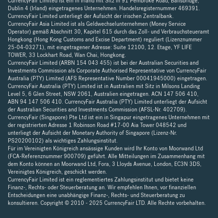
CurrencyFair Limited ist ein in Irland mit Sitz in 91 Pembroke Road, Ballsbridge,
Dublin 4 (Irland) eingetragenes Unternehmen. Handelsregisternummer 469391.
CurrencyFair Limited unterliegt der Aufsicht der irischen Zentralbank.
CurrencyFair Asia Limited ist als Geldwechselunternehmen (Money Service
Operator) gemäß Abschnitt 30, Kapitel 615 durch das Zoll- und Verbrauchsteueramt
Hongkong (Hong Kong Customs and Excise Department) reguliert (Lizenznummer
25-04-03271), mit eingetragener Adresse: Suite 12100, 12. Etage, YF LIFE
TOWER, 33 Lockhart Road, Wan Chai, Hongkong.
CurrencyFair Limited (ARBN 154 043 455) ist bei der Australian Securities and
Investments Commission als Corporate Authorised Representative von CurrencyFair
Australia (PTY) Limited (AFS Representative Number 00041945000) eingetragen.
CurrencyFair Australia (PTY) Limited ist in Australien mit Sitz in Milsons Landing
Level 5, 6 Glen Street, NSW 2061, Australien eingetragen. ACN 147 506 410,
ABN 94 147 506 410. CurrencyFair Australia (PTY) Limited unterliegt der Aufsicht
der Australian Securities and Investments Commission (AFSL-Nr. 402709).
CurrencyFair (Singapore) Pte Ltd ist ein in Singapur eingetragenes Unternehmen mit
der registrierten Adresse 1 Robinson Road #17-00 Aia Tower 048542 und
unterliegt der Aufsicht der Monetary Authority of Singapore (Lizenz-Nr.
PS20200102) als wichtiges Zahlungsinstitut.
Für im Vereinigten Königreich ansässige Kunden wird Ihr Konto von Moorwand Ltd
(FCA-Referenznummer 900709) geführt. Alle Mitteilungen im Zusammenhang mit
dem Konto können an Moorwand Ltd, Fora, 3 Lloyds Avenue, London, EC3N 3DS,
Vereinigtes Königreich, geschickt werden.
CurrencyFair Limited ist ein reglementiertes Zahlungsinstitut und bietet keine
Finanz-, Rechts- oder Steuerberatung an. Wir empfehlen Ihnen, vor finanziellen
Entscheidungen eine unabhängige Finanz-, Rechts- und Steuerberatung zu
konsultieren. Copyright © 2010 - 2025 CurrencyFair LTD. Alle Rechte vorbehalten.