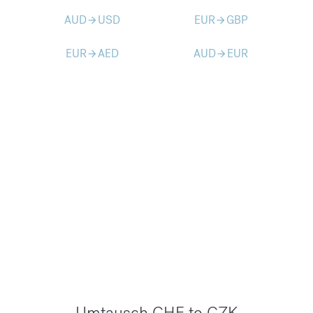
AUD
USD
EUR
GBP
arrow_forward
arrow_forward
EUR
AED
AUD
EUR
arrow_forward
arrow_forward
Umtausch CHF to CZK