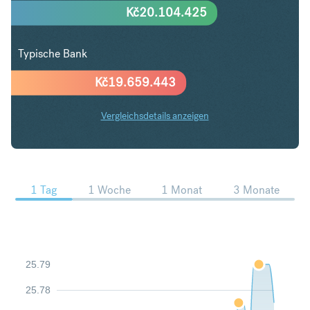
Kč
20.104.425
Typische Bank
Kč
19.659.443
Vergleichsdetails anzeigen
CHF in CZK Trends
1 Tag
1 Woche
1 Monat
3 Monate
25.79
25.78