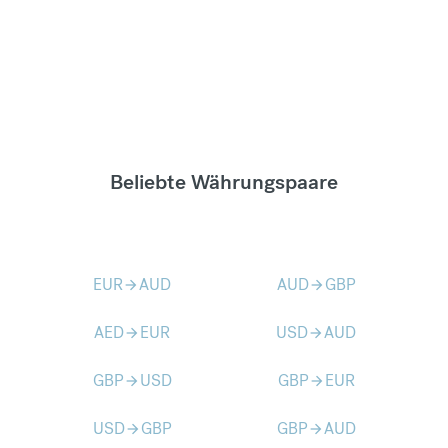
Beliebte Währungspaare
EUR
AUD
AUD
GBP
arrow_forward
arrow_forward
AED
EUR
USD
AUD
arrow_forward
arrow_forward
GBP
USD
GBP
EUR
arrow_forward
arrow_forward
USD
GBP
GBP
AUD
arrow_forward
arrow_forward