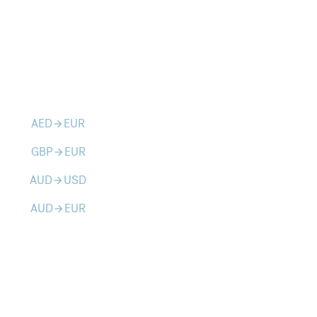
AED
EUR
arrow_forward
GBP
EUR
arrow_forward
AUD
USD
arrow_forward
AUD
EUR
arrow_forward