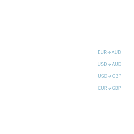
EUR
AUD
arrow_forward
USD
AUD
arrow_forward
USD
GBP
arrow_forward
EUR
GBP
arrow_forward