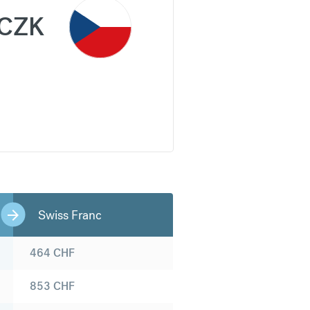
CZK
Swiss Franc
464
CHF
853
CHF