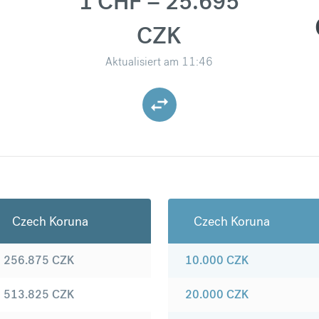
1 CHF = 25.695
CZK
Aktualisiert am
11:46
Czech Koruna
Czech Koruna
256.875
CZK
10.000
CZK
513.825
CZK
20.000
CZK