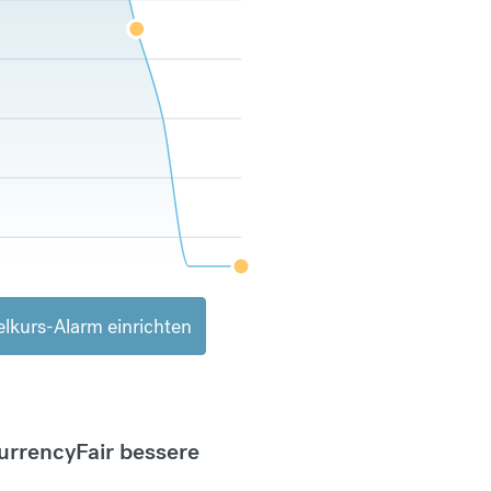
lkurs-Alarm einrichten
CurrencyFair bessere