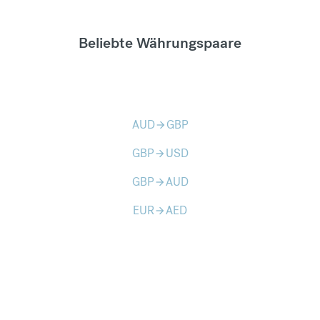
Beliebte Währungspaare
AUD
GBP
arrow_forward
GBP
USD
arrow_forward
GBP
AUD
arrow_forward
EUR
AED
arrow_forward