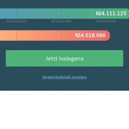
Kč
4.111.125
Kč3.600.000
Kč3.800.000
Kč4.000.000
Kč
4.018.686
Jetzt loslegens
Vergleichsdetails anzeigen