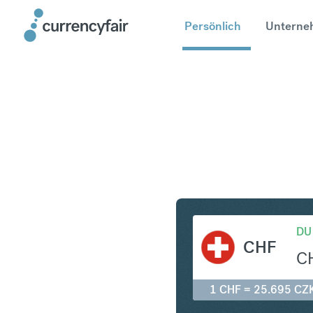
Persönlich
Unterne
CHF in CZ
DU
CHF
C
1 CHF = 25.695 CZ