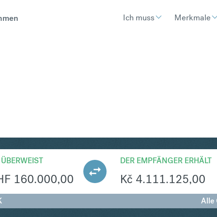
Ich muss
Merkmale
hmen
K
Umtausch Schweizer Franken i
 ÜBERWEIST
DER EMPFÄNGER ERHÄLT
HF
160.000,00
Kč
4.111.125,00
K
Alle