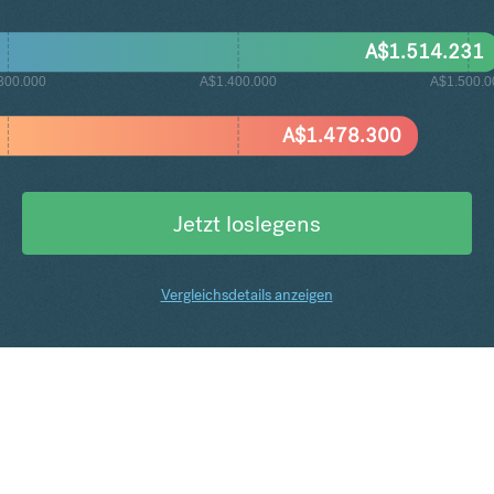
A$
1.514.231
300.000
A$1.400.000
A$1.500.0
A$
1.478.300
Jetzt loslegens
Vergleichsdetails anzeigen