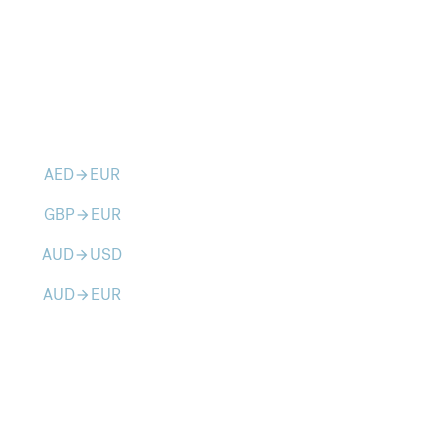
AED
EUR
arrow_forward
GBP
EUR
arrow_forward
AUD
USD
arrow_forward
AUD
EUR
arrow_forward