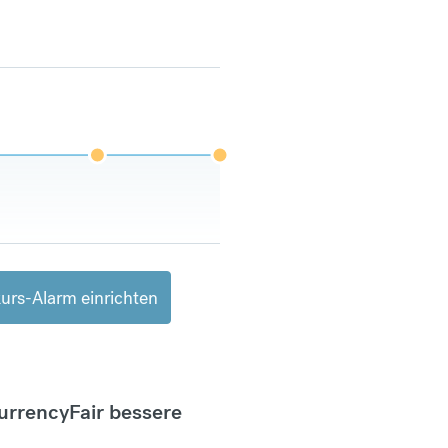
urs-Alarm einrichten
CurrencyFair bessere