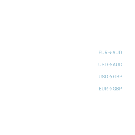
EUR
AUD
arrow_forward
USD
AUD
arrow_forward
USD
GBP
arrow_forward
EUR
GBP
arrow_forward