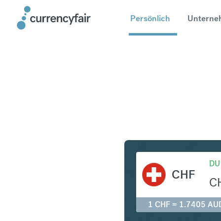
Persönlich
Unterne
CHF in A
DU
CHF
C
1 CHF = 1.7405 AU