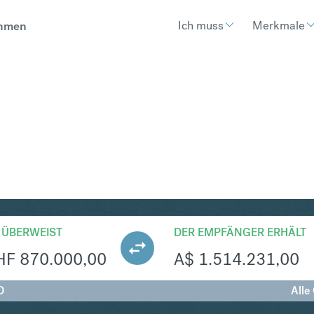
Ich muss
Merkmale
hmen
UD
Umtausch Schweizer Franken in
 ÜBERWEIST
DER EMPFÄNGER ERHÄLT
HF
870.000,00
A$
1.514.231,00
D
Alle