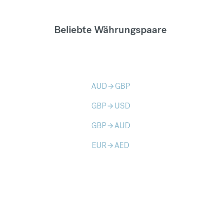
Beliebte Währungspaare
AUD
GBP
arrow_forward
GBP
USD
arrow_forward
GBP
AUD
arrow_forward
EUR
AED
arrow_forward