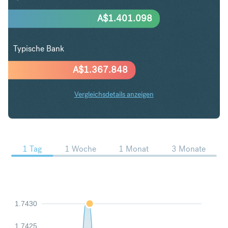
A$
1.401.098
Typische Bank
A$
1.367.848
Vergleichsdetails anzeigen
CHF in AUD Trends
1 Tag
1 Woche
1 Monat
3 Monate
1.7430
1.7425