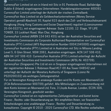
CurrencyFair Limited ist ein in Irland mit Sitz in 91 Pembroke Road, Ballsbridge,
Dublin 4 (Irland) eingetragenes Unternehmen. Handelsregisternummer 469391.
CurrencyFair Limited unterliegt der Aufsicht der irischen Zentralbank.
CurrencyFair Asia Limited ist als Geldwechselunternehmen (Money Service
Operator) gemäß Abschnitt 30, Kapitel 615 durch das Zoll- und Verbrauchsteueramt
Hongkong (Hong Kong Customs and Excise Department) reguliert (Lizenznummer
25-04-03271), mit eingetragener Adresse: Suite 12100, 12. Etage, YF LIFE
TOWER, 33 Lockhart Road, Wan Chai, Hongkong.
CurrencyFair Limited (ARBN 154 043 455) ist bei der Australian Securities and
Investments Commission als Corporate Authorised Representative von CurrencyFair
Australia (PTY) Limited (AFS Representative Number 00041945000) eingetragen.
CurrencyFair Australia (PTY) Limited ist in Australien mit Sitz in Milsons Landing
Level 5, 6 Glen Street, NSW 2061, Australien eingetragen. ACN 147 506 410,
ABN 94 147 506 410. CurrencyFair Australia (PTY) Limited unterliegt der Aufsicht
der Australian Securities and Investments Commission (AFSL-Nr. 402709).
CurrencyFair (Singapore) Pte Ltd ist ein in Singapur eingetragenes Unternehmen mit
der registrierten Adresse 1 Robinson Road #17-00 Aia Tower 048542 und
unterliegt der Aufsicht der Monetary Authority of Singapore (Lizenz-Nr.
PS20200102) als wichtiges Zahlungsinstitut.
Für im Vereinigten Königreich ansässige Kunden wird Ihr Konto von Moorwand Ltd
(FCA-Referenznummer 900709) geführt. Alle Mitteilungen im Zusammenhang mit
dem Konto können an Moorwand Ltd, Fora, 3 Lloyds Avenue, London, EC3N 3DS,
Vereinigtes Königreich, geschickt werden.
CurrencyFair Limited ist ein reglementiertes Zahlungsinstitut und bietet keine
Finanz-, Rechts- oder Steuerberatung an. Wir empfehlen Ihnen, vor finanziellen
Entscheidungen eine unabhängige Finanz-, Rechts- und Steuerberatung zu
konsultieren. Copyright © 2010 - 2025 CurrencyFair LTD. Alle Rechte vorbehalten.