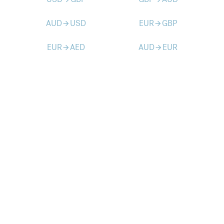
AUD
USD
EUR
GBP
arrow_forward
arrow_forward
EUR
AED
AUD
EUR
arrow_forward
arrow_forward