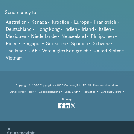
Send money to
Australien
Kanada
Kroatien
Europa
Frankreich
Deutschland
Hong Kong
Indien
Irland
Italien
Mexiquen
Niederlande
Neuseeland
Philippinen
Polen
Singapur
Südkorea
Spanien
Schweiz
Thailand
UAE
Vereinigtes Königreich
United States
Vietnam
Copyright © 2026 Copyright © 2025 CurrencyFair LTD. Alle Rechte vorbehalten.
Data Privacy Policy
Cookie Richtiline
Legal Stuff
Regulation
Safe and Secure
Sitemap