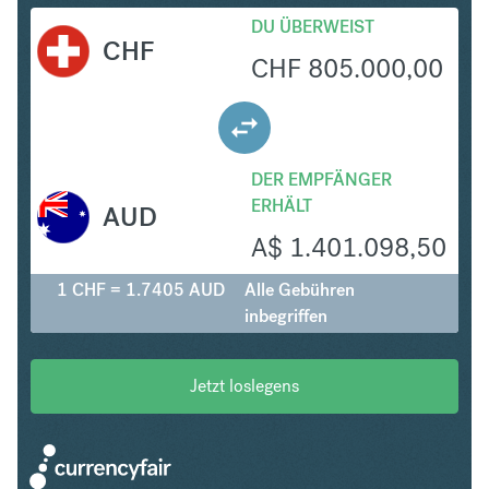
DU ÜBERWEIST
CHF
CHF
805.000,00
DER EMPFÄNGER
ERHÄLT
AUD
A$
1.401.098,50
1 CHF = 1.7405 AUD
Alle Gebühren
inbegriffen
Jetzt loslegens