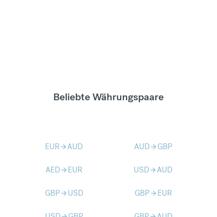
Beliebte Währungspaare
EUR
AUD
AUD
GBP
arrow_forward
arrow_forward
AED
EUR
USD
AUD
arrow_forward
arrow_forward
GBP
USD
GBP
EUR
arrow_forward
arrow_forward
USD
GBP
GBP
AUD
arrow_forward
arrow_forward