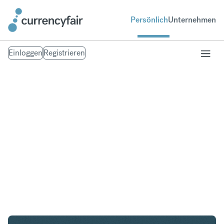
Persönlich
Unternehmen
Einloggen
Registrieren
CHF in AUD
Umtausch Schweizer Franken in Australischer
Dollar