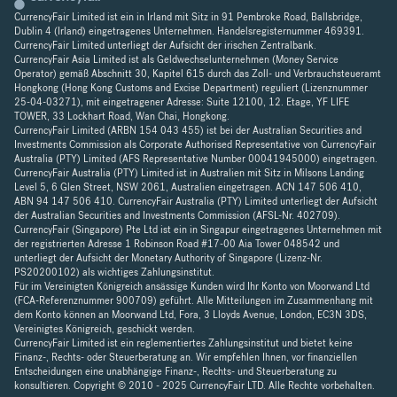
CurrencyFair Limited ist ein in Irland mit Sitz in 91 Pembroke Road, Ballsbridge,
Dublin 4 (Irland) eingetragenes Unternehmen. Handelsregisternummer 469391.
CurrencyFair Limited unterliegt der Aufsicht der irischen Zentralbank.
CurrencyFair Asia Limited ist als Geldwechselunternehmen (Money Service
Operator) gemäß Abschnitt 30, Kapitel 615 durch das Zoll- und Verbrauchsteueramt
Hongkong (Hong Kong Customs and Excise Department) reguliert (Lizenznummer
25-04-03271), mit eingetragener Adresse: Suite 12100, 12. Etage, YF LIFE
TOWER, 33 Lockhart Road, Wan Chai, Hongkong.
CurrencyFair Limited (ARBN 154 043 455) ist bei der Australian Securities and
Investments Commission als Corporate Authorised Representative von CurrencyFair
Australia (PTY) Limited (AFS Representative Number 00041945000) eingetragen.
CurrencyFair Australia (PTY) Limited ist in Australien mit Sitz in Milsons Landing
Level 5, 6 Glen Street, NSW 2061, Australien eingetragen. ACN 147 506 410,
ABN 94 147 506 410. CurrencyFair Australia (PTY) Limited unterliegt der Aufsicht
der Australian Securities and Investments Commission (AFSL-Nr. 402709).
CurrencyFair (Singapore) Pte Ltd ist ein in Singapur eingetragenes Unternehmen mit
der registrierten Adresse 1 Robinson Road #17-00 Aia Tower 048542 und
unterliegt der Aufsicht der Monetary Authority of Singapore (Lizenz-Nr.
PS20200102) als wichtiges Zahlungsinstitut.
Für im Vereinigten Königreich ansässige Kunden wird Ihr Konto von Moorwand Ltd
(FCA-Referenznummer 900709) geführt. Alle Mitteilungen im Zusammenhang mit
dem Konto können an Moorwand Ltd, Fora, 3 Lloyds Avenue, London, EC3N 3DS,
Vereinigtes Königreich, geschickt werden.
CurrencyFair Limited ist ein reglementiertes Zahlungsinstitut und bietet keine
Finanz-, Rechts- oder Steuerberatung an. Wir empfehlen Ihnen, vor finanziellen
Entscheidungen eine unabhängige Finanz-, Rechts- und Steuerberatung zu
konsultieren. Copyright © 2010 - 2025 CurrencyFair LTD. Alle Rechte vorbehalten.