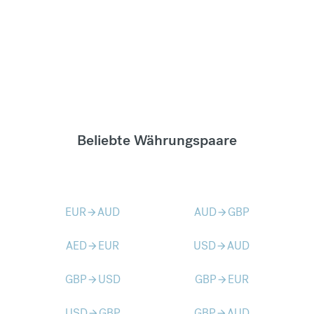
Beliebte Währungspaare
EUR
AUD
AUD
GBP
arrow_forward
arrow_forward
AED
EUR
USD
AUD
arrow_forward
arrow_forward
GBP
USD
GBP
EUR
arrow_forward
arrow_forward
USD
GBP
GBP
AUD
arrow_forward
arrow_forward