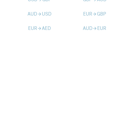
AUD
USD
EUR
GBP
arrow_forward
arrow_forward
EUR
AED
AUD
EUR
arrow_forward
arrow_forward