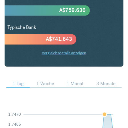
A$
759.636
Typische Bank
A$
741.643
Vergleichsdetails anzeigen
CHF in AUD Trends
1 Tag
1 Woche
1 Monat
3 Monate
1.7470
1.7465