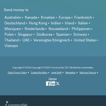
Send money to
Australien
Kanada
Kroatien
Europa
Frankreich
Deutschland
Hong Kong
Indien
Irland
Italien
Mexiquen
Niederlande
Neuseeland
Philippinen
Polen
Singapur
Südkorea
Spanien
Schweiz
Thailand
UAE
Vereinigtes Königreich
United States
Vietnam
Copyright © 2026 Copyright © 2025 CurrencyFair LTD. Alle Rechte vorbehalten.
Data Privacy Policy
Cookie Richtiline
Legal Stuff
Regulation
Safe and Secure
Sitemap