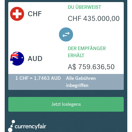
DU ÜBERWEIST
CHF
CHF
435.000,00
DER EMPFÄNGER
ERHÄLT
AUD
A$
759.636,50
1 CHF = 1.7463 AUD
Alle Gebühren
inbegriffen
Jetzt loslegens