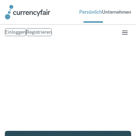
Persönlich
Unternehmen
Einloggen
Registrieren
CHF in AUD
Umtausch Schweizer Franken in Australischer
Dollar