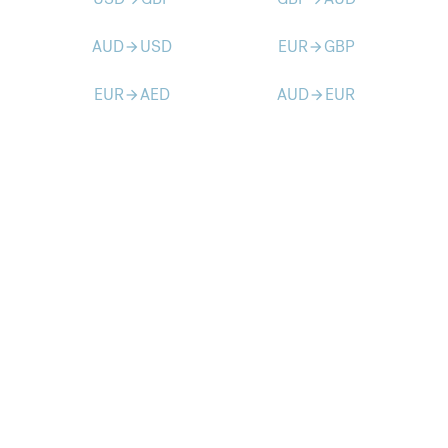
AUD
USD
EUR
GBP
arrow_forward
arrow_forward
EUR
AED
AUD
EUR
arrow_forward
arrow_forward