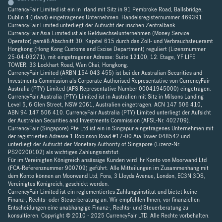
CurrencyFair Limited ist ein in Irland mit Sitz in 91 Pembroke Road, Ballsbridge,
Dublin 4 (Irland) eingetragenes Unternehmen. Handelsregisternummer 469391.
CurrencyFair Limited unterliegt der Aufsicht der irischen Zentralbank.
CurrencyFair Asia Limited ist als Geldwechselunternehmen (Money Service
Operator) gemäß Abschnitt 30, Kapitel 615 durch das Zoll- und Verbrauchsteueramt
Hongkong (Hong Kong Customs and Excise Department) reguliert (Lizenznummer
25-04-03271), mit eingetragener Adresse: Suite 12100, 12. Etage, YF LIFE
TOWER, 33 Lockhart Road, Wan Chai, Hongkong.
CurrencyFair Limited (ARBN 154 043 455) ist bei der Australian Securities and
Investments Commission als Corporate Authorised Representative von CurrencyFair
Australia (PTY) Limited (AFS Representative Number 00041945000) eingetragen.
CurrencyFair Australia (PTY) Limited ist in Australien mit Sitz in Milsons Landing
Level 5, 6 Glen Street, NSW 2061, Australien eingetragen. ACN 147 506 410,
ABN 94 147 506 410. CurrencyFair Australia (PTY) Limited unterliegt der Aufsicht
der Australian Securities and Investments Commission (AFSL-Nr. 402709).
CurrencyFair (Singapore) Pte Ltd ist ein in Singapur eingetragenes Unternehmen mit
der registrierten Adresse 1 Robinson Road #17-00 Aia Tower 048542 und
unterliegt der Aufsicht der Monetary Authority of Singapore (Lizenz-Nr.
PS20200102) als wichtiges Zahlungsinstitut.
Für im Vereinigten Königreich ansässige Kunden wird Ihr Konto von Moorwand Ltd
(FCA-Referenznummer 900709) geführt. Alle Mitteilungen im Zusammenhang mit
dem Konto können an Moorwand Ltd, Fora, 3 Lloyds Avenue, London, EC3N 3DS,
Vereinigtes Königreich, geschickt werden.
CurrencyFair Limited ist ein reglementiertes Zahlungsinstitut und bietet keine
Finanz-, Rechts- oder Steuerberatung an. Wir empfehlen Ihnen, vor finanziellen
Entscheidungen eine unabhängige Finanz-, Rechts- und Steuerberatung zu
konsultieren. Copyright © 2010 - 2025 CurrencyFair LTD. Alle Rechte vorbehalten.