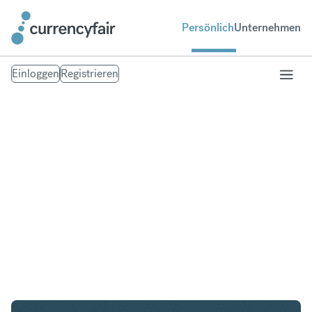
Persönlich
Unternehmen
Einloggen
Registrieren
CAD in ZAR
Umtausch Kanadischer Dollar in Südafrikanischer
Rand