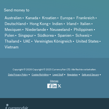
Send money to
Australien
Kanada
Kroatien
Europa
Frankreich
Deutschland
Hong Kong
Indien
Irland
Italien
Mexiquen
Niederlande
Neuseeland
Philippinen
Polen
Singapur
Südkorea
Spanien
Schweiz
Thailand
UAE
Vereinigtes Königreich
United States
Vietnam
Copyright © 2026 Copyright © 2025 CurrencyFair LTD. Alle Rechte vorbehalten.
Data Privacy Policy
Cookie Richtiline
Legal Stuff
Regulation
Safe and Secure
Sitemap