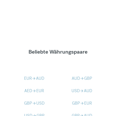
Beliebte Währungspaare
EUR
AUD
AUD
GBP
arrow_forward
arrow_forward
AED
EUR
USD
AUD
arrow_forward
arrow_forward
GBP
USD
GBP
EUR
arrow_forward
arrow_forward
USD
GBP
GBP
AUD
arrow_forward
arrow_forward