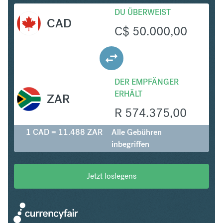
DU ÜBERWEIST
CAD
C$
50.000,00
DER EMPFÄNGER
ERHÄLT
ZAR
R
574.375,00
1 CAD = 11.488 ZAR
Alle Gebühren
inbegriffen
Jetzt loslegens