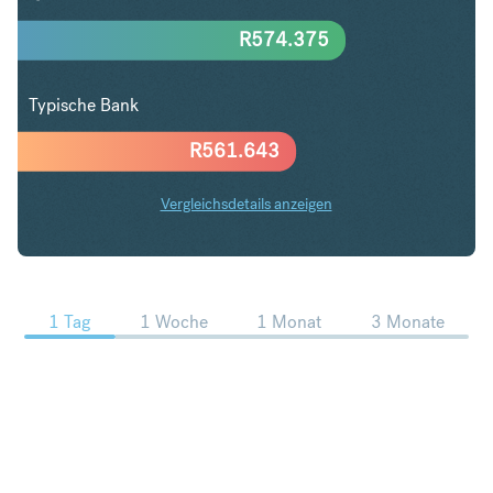
R
574.375
Typische Bank
R
561.643
Vergleichsdetails anzeigen
CAD in ZAR Trends
1 Tag
1 Woche
1 Monat
3 Monate