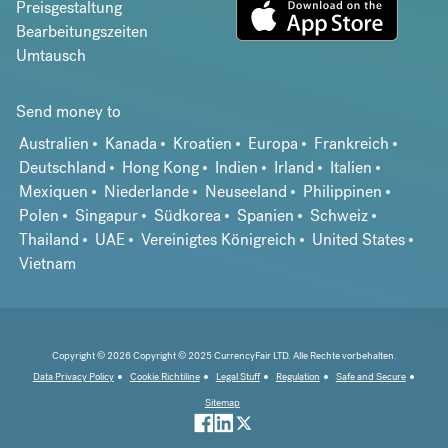
Preisgestaltung
Bearbeitungszeiten
Umtausch
Send money to
Australien
Kanada
Kroatien
Europa
Frankreich
Deutschland
Hong Kong
Indien
Irland
Italien
Mexiquen
Niederlande
Neuseeland
Philippinen
Polen
Singapur
Südkorea
Spanien
Schweiz
Thailand
UAE
Vereinigtes Königreich
United States
Vietnam
Copyright © 2026 Copyright © 2025 CurrencyFair LTD. Alle Rechte vorbehalten.
Data Privacy Policy
Cookie Richtiline
Legal Stuff
Regulation
Safe and Secure
Sitemap