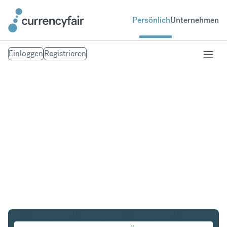
Persönlich
Unternehmen
Einloggen
Registrieren
CAD in VND
Umtausch Kanadischer Dollar in Vietnamese Dong