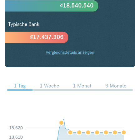
₫
18.540.540
Typische Bank
₫
17.437.306
Vergleichsdetails anzeigen
CAD in VND Trends
1 Tag
1 Woche
1 Monat
3 Monate
18,620
18,610