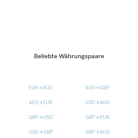
Beliebte Währungspaare
EUR
AUD
AUD
GBP
arrow_forward
arrow_forward
AED
EUR
USD
AUD
arrow_forward
arrow_forward
GBP
USD
GBP
EUR
arrow_forward
arrow_forward
USD
GBP
GBP
AUD
arrow_forward
arrow_forward