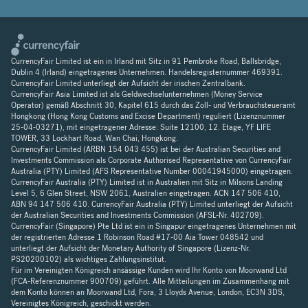
CurrencyFair Limited ist ein in Irland mit Sitz in 91 Pembroke Road, Ballsbridge,
Dublin 4 (Irland) eingetragenes Unternehmen. Handelsregisternummer 469391.
CurrencyFair Limited unterliegt der Aufsicht der irischen Zentralbank.
CurrencyFair Asia Limited ist als Geldwechselunternehmen (Money Service
Operator) gemäß Abschnitt 30, Kapitel 615 durch das Zoll- und Verbrauchsteueramt
Hongkong (Hong Kong Customs and Excise Department) reguliert (Lizenznummer
25-04-03271), mit eingetragener Adresse: Suite 12100, 12. Etage, YF LIFE
TOWER, 33 Lockhart Road, Wan Chai, Hongkong.
CurrencyFair Limited (ARBN 154 043 455) ist bei der Australian Securities and
Investments Commission als Corporate Authorised Representative von CurrencyFair
Australia (PTY) Limited (AFS Representative Number 00041945000) eingetragen.
CurrencyFair Australia (PTY) Limited ist in Australien mit Sitz in Milsons Landing
Level 5, 6 Glen Street, NSW 2061, Australien eingetragen. ACN 147 506 410,
ABN 94 147 506 410. CurrencyFair Australia (PTY) Limited unterliegt der Aufsicht
der Australian Securities and Investments Commission (AFSL-Nr. 402709).
CurrencyFair (Singapore) Pte Ltd ist ein in Singapur eingetragenes Unternehmen mit
der registrierten Adresse 1 Robinson Road #17-00 Aia Tower 048542 und
unterliegt der Aufsicht der Monetary Authority of Singapore (Lizenz-Nr.
PS20200102) als wichtiges Zahlungsinstitut.
Für im Vereinigten Königreich ansässige Kunden wird Ihr Konto von Moorwand Ltd
(FCA-Referenznummer 900709) geführt. Alle Mitteilungen im Zusammenhang mit
dem Konto können an Moorwand Ltd, Fora, 3 Lloyds Avenue, London, EC3N 3DS,
Vereinigtes Königreich, geschickt werden.