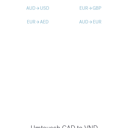
AUD
USD
EUR
GBP
arrow_forward
arrow_forward
EUR
AED
AUD
EUR
arrow_forward
arrow_forward
Umtausch CAD to VND