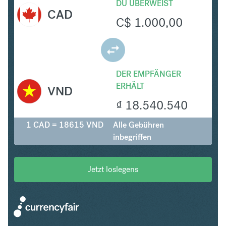
DU ÜBERWEIST
CAD
C$
1.000,00
DER EMPFÄNGER
ERHÄLT
VND
₫
18.540.540
1 CAD = 18615 VND
Alle Gebühren
inbegriffen
Jetzt loslegens