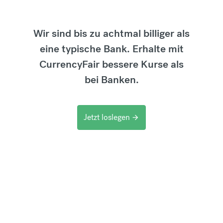
Wir sind bis zu achtmal billiger als
eine typische Bank. Erhalte mit
CurrencyFair bessere Kurse als
bei Banken.
Jetzt loslegen
arrow_forward