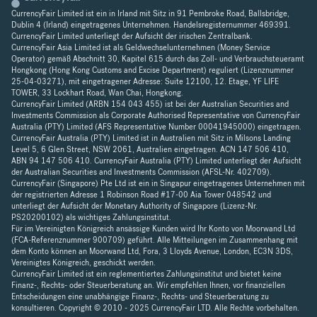
CurrencyFair Limited ist ein in Irland mit Sitz in 91 Pembroke Road, Ballsbridge,
Dublin 4 (Irland) eingetragenes Unternehmen. Handelsregisternummer 469391.
CurrencyFair Limited unterliegt der Aufsicht der irischen Zentralbank.
CurrencyFair Asia Limited ist als Geldwechselunternehmen (Money Service
Operator) gemäß Abschnitt 30, Kapitel 615 durch das Zoll- und Verbrauchsteueramt
Hongkong (Hong Kong Customs and Excise Department) reguliert (Lizenznummer
25-04-03271), mit eingetragener Adresse: Suite 12100, 12. Etage, YF LIFE
TOWER, 33 Lockhart Road, Wan Chai, Hongkong.
CurrencyFair Limited (ARBN 154 043 455) ist bei der Australian Securities and
Investments Commission als Corporate Authorised Representative von CurrencyFair
Australia (PTY) Limited (AFS Representative Number 00041945000) eingetragen.
CurrencyFair Australia (PTY) Limited ist in Australien mit Sitz in Milsons Landing
Level 5, 6 Glen Street, NSW 2061, Australien eingetragen. ACN 147 506 410,
ABN 94 147 506 410. CurrencyFair Australia (PTY) Limited unterliegt der Aufsicht
der Australian Securities and Investments Commission (AFSL-Nr. 402709).
CurrencyFair (Singapore) Pte Ltd ist ein in Singapur eingetragenes Unternehmen mit
der registrierten Adresse 1 Robinson Road #17-00 Aia Tower 048542 und
unterliegt der Aufsicht der Monetary Authority of Singapore (Lizenz-Nr.
PS20200102) als wichtiges Zahlungsinstitut.
Für im Vereinigten Königreich ansässige Kunden wird Ihr Konto von Moorwand Ltd
(FCA-Referenznummer 900709) geführt. Alle Mitteilungen im Zusammenhang mit
dem Konto können an Moorwand Ltd, Fora, 3 Lloyds Avenue, London, EC3N 3DS,
Vereinigtes Königreich, geschickt werden.
CurrencyFair Limited ist ein reglementiertes Zahlungsinstitut und bietet keine
Finanz-, Rechts- oder Steuerberatung an. Wir empfehlen Ihnen, vor finanziellen
Entscheidungen eine unabhängige Finanz-, Rechts- und Steuerberatung zu
konsultieren. Copyright © 2010 - 2025 CurrencyFair LTD. Alle Rechte vorbehalten.