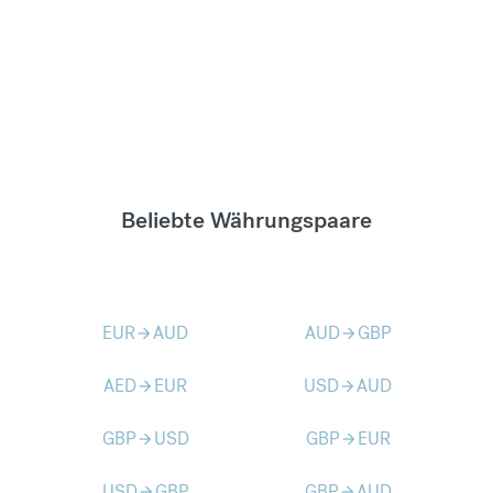
Beliebte Währungspaare
EUR
AUD
AUD
GBP
arrow_forward
arrow_forward
AED
EUR
USD
AUD
arrow_forward
arrow_forward
GBP
USD
GBP
EUR
arrow_forward
arrow_forward
USD
GBP
GBP
AUD
arrow_forward
arrow_forward