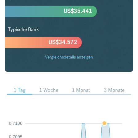
US$
35.441
Typische Bank
US$
34.572
Vergleichsdetails anzeigen
CAD in USD Trends
1 Tag
1 Woche
1 Monat
3 Monate
0.7100
0.7095