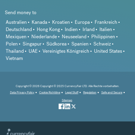
Send money to
Australien
Kanada
Kroatien
Europa
Frankreich
Deutschland
Hong Kong
Indien
Irland
Italien
Mexiquen
Niederlande
Neuseeland
Philippinen
Polen
Singapur
Südkorea
Spanien
Schweiz
Thailand
UAE
Vereinigtes Königreich
United States
Vietnam
Copyright © 2026 Copyright © 2025 CurrencyFair LTD. Alle Rechte vorbehalten.
Data Privacy Policy
Cookie Richtiline
Legal Stuff
Regulation
Safe and Secure
Sitemap