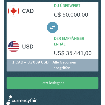
DU ÜBERWEIST
CAD
C$
50.000,00
DER EMPFÄNGER
ERHÄLT
USD
US$
35.441,00
1 CAD = 0.7089 USD
Alle Gebühren
inbegriffen
Jetzt loslegens