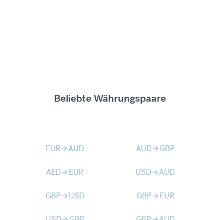
Beliebte Währungspaare
EUR
AUD
AUD
GBP
arrow_forward
arrow_forward
AED
EUR
USD
AUD
arrow_forward
arrow_forward
GBP
USD
GBP
EUR
arrow_forward
arrow_forward
USD
GBP
GBP
AUD
arrow_forward
arrow_forward