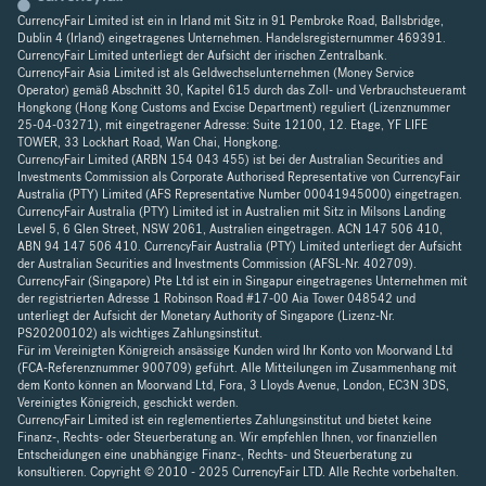
CurrencyFair Limited ist ein in Irland mit Sitz in 91 Pembroke Road, Ballsbridge,
Dublin 4 (Irland) eingetragenes Unternehmen. Handelsregisternummer 469391.
CurrencyFair Limited unterliegt der Aufsicht der irischen Zentralbank.
CurrencyFair Asia Limited ist als Geldwechselunternehmen (Money Service
Operator) gemäß Abschnitt 30, Kapitel 615 durch das Zoll- und Verbrauchsteueramt
Hongkong (Hong Kong Customs and Excise Department) reguliert (Lizenznummer
25-04-03271), mit eingetragener Adresse: Suite 12100, 12. Etage, YF LIFE
TOWER, 33 Lockhart Road, Wan Chai, Hongkong.
CurrencyFair Limited (ARBN 154 043 455) ist bei der Australian Securities and
Investments Commission als Corporate Authorised Representative von CurrencyFair
Australia (PTY) Limited (AFS Representative Number 00041945000) eingetragen.
CurrencyFair Australia (PTY) Limited ist in Australien mit Sitz in Milsons Landing
Level 5, 6 Glen Street, NSW 2061, Australien eingetragen. ACN 147 506 410,
ABN 94 147 506 410. CurrencyFair Australia (PTY) Limited unterliegt der Aufsicht
der Australian Securities and Investments Commission (AFSL-Nr. 402709).
CurrencyFair (Singapore) Pte Ltd ist ein in Singapur eingetragenes Unternehmen mit
der registrierten Adresse 1 Robinson Road #17-00 Aia Tower 048542 und
unterliegt der Aufsicht der Monetary Authority of Singapore (Lizenz-Nr.
PS20200102) als wichtiges Zahlungsinstitut.
Für im Vereinigten Königreich ansässige Kunden wird Ihr Konto von Moorwand Ltd
(FCA-Referenznummer 900709) geführt. Alle Mitteilungen im Zusammenhang mit
dem Konto können an Moorwand Ltd, Fora, 3 Lloyds Avenue, London, EC3N 3DS,
Vereinigtes Königreich, geschickt werden.
CurrencyFair Limited ist ein reglementiertes Zahlungsinstitut und bietet keine
Finanz-, Rechts- oder Steuerberatung an. Wir empfehlen Ihnen, vor finanziellen
Entscheidungen eine unabhängige Finanz-, Rechts- und Steuerberatung zu
konsultieren. Copyright © 2010 - 2025 CurrencyFair LTD. Alle Rechte vorbehalten.