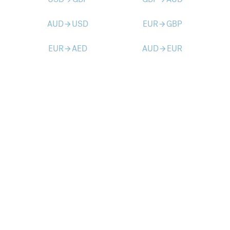
AUD
USD
EUR
GBP
arrow_forward
arrow_forward
EUR
AED
AUD
EUR
arrow_forward
arrow_forward