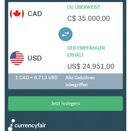
DU ÜBERWEIST
CAD
C$
35.000,00
DER EMPFÄNGER
ERHÄLT
USD
US$
24.951,00
1 CAD = 0.713 USD
Alle Gebühren
inbegriffen
Jetzt loslegens