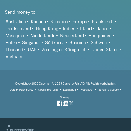
Send money to
Australien
Kanada
Kroatien
Europa
Frankreich
Deutschland
Hong Kong
Indien
Irland
Italien
Mexiquen
Niederlande
Neuseeland
Philippinen
Polen
Singapur
Südkorea
Spanien
Schweiz
Thailand
UAE
Vereinigtes Königreich
United States
Vietnam
Copyright © 2026 Copyright © 2025 CurrencyFair LTD. Alle Rechte vorbehalten.
Data Privacy Policy
Cookie Richtiline
Legal Stuff
Regulation
Safe and Secure
Sitemap