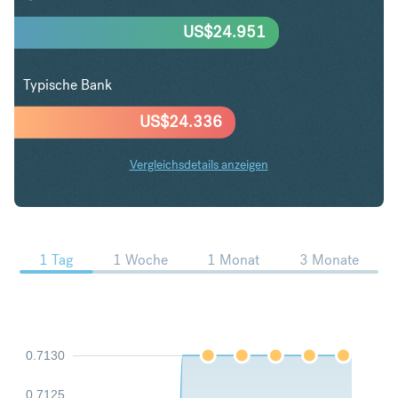
US$
24.951
Typische Bank
US$
24.336
Vergleichsdetails anzeigen
CAD in USD Trends
1 Tag
1 Woche
1 Monat
3 Monate
0.7130
0.7125