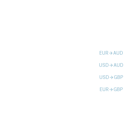
EUR
AUD
arrow_forward
USD
AUD
arrow_forward
USD
GBP
arrow_forward
EUR
GBP
arrow_forward