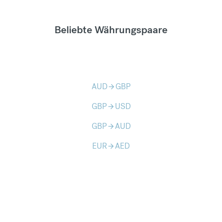
Beliebte Währungspaare
AUD
GBP
arrow_forward
GBP
USD
arrow_forward
GBP
AUD
arrow_forward
EUR
AED
arrow_forward