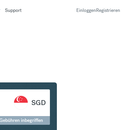
Support
Einloggen
Registrieren
r in Singapur-Dollar
SGD
 Gebühren inbegriffen