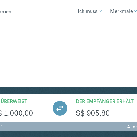
Ich muss
Merkmale
hmen
GD
Umtausch Kanadischer Dolla
 ÜBERWEIST
DER EMPFÄNGER ERHÄLT
$
1.000,00
S$
905,80
D
Alle