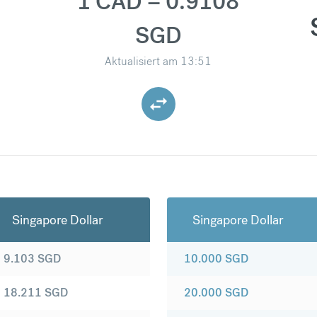
1 CAD = 0.9108
SGD
Aktualisiert am
13:51
Singapore Dollar
Singapore Dollar
9.103
SGD
10.000
SGD
18.211
SGD
20.000
SGD