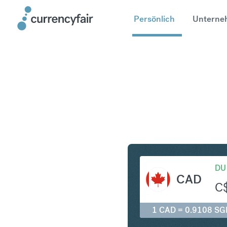
Persönlich
Unterne
CAD in S
DU
CAD
C
1 CAD = 0.9108 SG