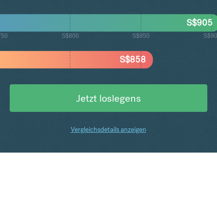
S$
905
750
S$800
S$850
S$9
S$
858
Jetzt loslegens
Vergleichsdetails anzeigen