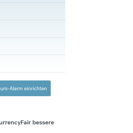
urs-Alarm einrichten
CurrencyFair bessere