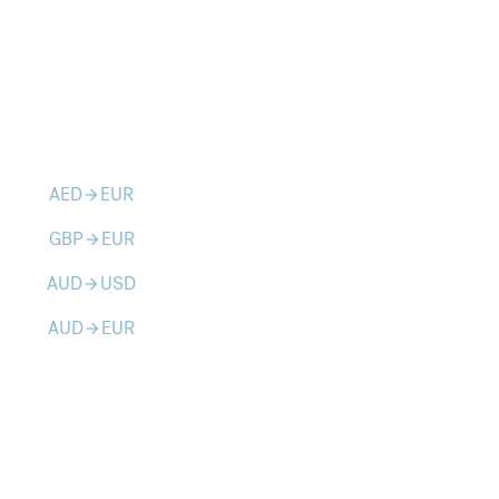
AED
EUR
arrow_forward
GBP
EUR
arrow_forward
AUD
USD
arrow_forward
AUD
EUR
arrow_forward