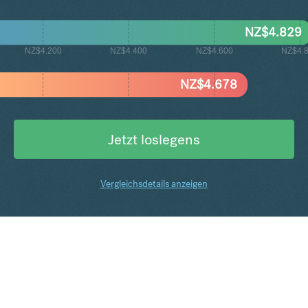
NZ$
4.829
NZ$4.200
NZ$4.400
NZ$4.600
NZ$4.
NZ$
4.678
Jetzt loslegens
Vergleichsdetails anzeigen