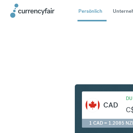
Persönlich
Unterne
CAD in N
DU
CAD
C
1 CAD = 1.2085 NZ