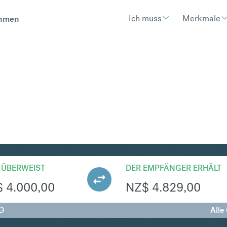
Ich muss
Merkmale
hmen
ZD
Umtausch Kanadischer Dollar 
 ÜBERWEIST
DER EMPFÄNGER ERHÄLT
$
4.000,00
NZ$
4.829,00
D
Alle