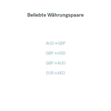
Beliebte Währungspaare
AUD
GBP
arrow_forward
GBP
USD
arrow_forward
GBP
AUD
arrow_forward
EUR
AED
arrow_forward