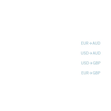
EUR
AUD
arrow_forward
USD
AUD
arrow_forward
USD
GBP
arrow_forward
EUR
GBP
arrow_forward