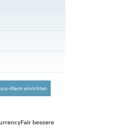
urs-Alarm einrichten
CurrencyFair bessere