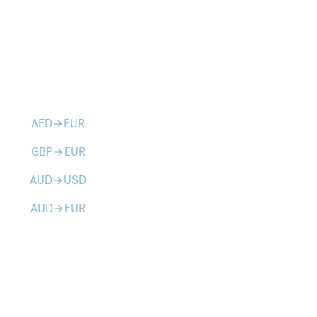
AED
EUR
arrow_forward
GBP
EUR
arrow_forward
AUD
USD
arrow_forward
AUD
EUR
arrow_forward