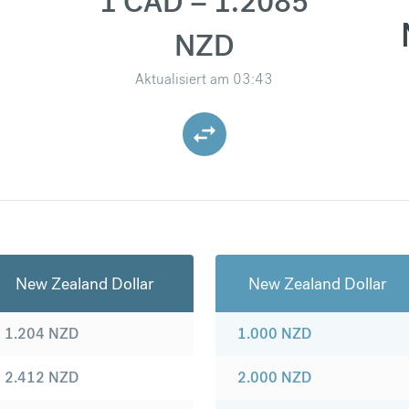
1 CAD = 1.2085
NZD
Aktualisiert am
03:43
New Zealand Dollar
New Zealand Dollar
1.204
NZD
1.000
NZD
2.412
NZD
2.000
NZD