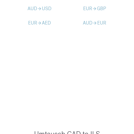
AUD
USD
EUR
GBP
arrow_forward
arrow_forward
EUR
AED
AUD
EUR
arrow_forward
arrow_forward
Umtausch CAD to ILS