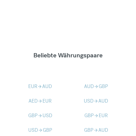
Beliebte Währungspaare
EUR
AUD
AUD
GBP
arrow_forward
arrow_forward
AED
EUR
USD
AUD
arrow_forward
arrow_forward
GBP
USD
GBP
EUR
arrow_forward
arrow_forward
USD
GBP
GBP
AUD
arrow_forward
arrow_forward