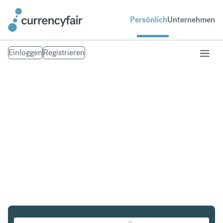
Persönlich
Unternehmen
Einloggen
Registrieren
CAD in ILS
Umtausch Kanadischer Dollar in Israeli New Shekel