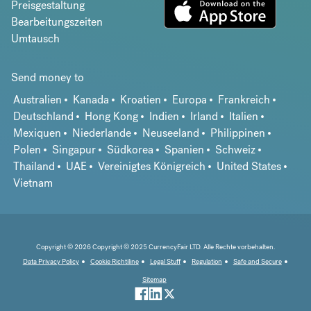
Preisgestaltung
Bearbeitungszeiten
Umtausch
Send money to
Australien
Kanada
Kroatien
Europa
Frankreich
Deutschland
Hong Kong
Indien
Irland
Italien
Mexiquen
Niederlande
Neuseeland
Philippinen
Polen
Singapur
Südkorea
Spanien
Schweiz
Thailand
UAE
Vereinigtes Königreich
United States
Vietnam
Copyright © 2026 Copyright © 2025 CurrencyFair LTD. Alle Rechte vorbehalten.
Data Privacy Policy
Cookie Richtiline
Legal Stuff
Regulation
Safe and Secure
Sitemap