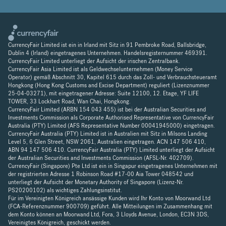
CurrencyFair Limited ist ein in Irland mit Sitz in 91 Pembroke Road, Ballsbridge,
Dublin 4 (Irland) eingetragenes Unternehmen. Handelsregisternummer 469391.
CurrencyFair Limited unterliegt der Aufsicht der irischen Zentralbank.
CurrencyFair Asia Limited ist als Geldwechselunternehmen (Money Service
Operator) gemäß Abschnitt 30, Kapitel 615 durch das Zoll- und Verbrauchsteueramt
Hongkong (Hong Kong Customs and Excise Department) reguliert (Lizenznummer
25-04-03271), mit eingetragener Adresse: Suite 12100, 12. Etage, YF LIFE
TOWER, 33 Lockhart Road, Wan Chai, Hongkong.
CurrencyFair Limited (ARBN 154 043 455) ist bei der Australian Securities and
Investments Commission als Corporate Authorised Representative von CurrencyFair
Australia (PTY) Limited (AFS Representative Number 00041945000) eingetragen.
CurrencyFair Australia (PTY) Limited ist in Australien mit Sitz in Milsons Landing
Level 5, 6 Glen Street, NSW 2061, Australien eingetragen. ACN 147 506 410,
ABN 94 147 506 410. CurrencyFair Australia (PTY) Limited unterliegt der Aufsicht
der Australian Securities and Investments Commission (AFSL-Nr. 402709).
CurrencyFair (Singapore) Pte Ltd ist ein in Singapur eingetragenes Unternehmen mit
der registrierten Adresse 1 Robinson Road #17-00 Aia Tower 048542 und
unterliegt der Aufsicht der Monetary Authority of Singapore (Lizenz-Nr.
PS20200102) als wichtiges Zahlungsinstitut.
Für im Vereinigten Königreich ansässige Kunden wird Ihr Konto von Moorwand Ltd
(FCA-Referenznummer 900709) geführt. Alle Mitteilungen im Zusammenhang mit
dem Konto können an Moorwand Ltd, Fora, 3 Lloyds Avenue, London, EC3N 3DS,
Vereinigtes Königreich, geschickt werden.