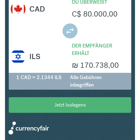
DU ÜBERWEIST
CAD
C$
80.000,00
DER EMPFÄNGER
ERHÄLT
ILS
₪
170.738,00
1 CAD = 2.1344 ILS
Alle Gebühren
inbegriffen
Jetzt loslegens