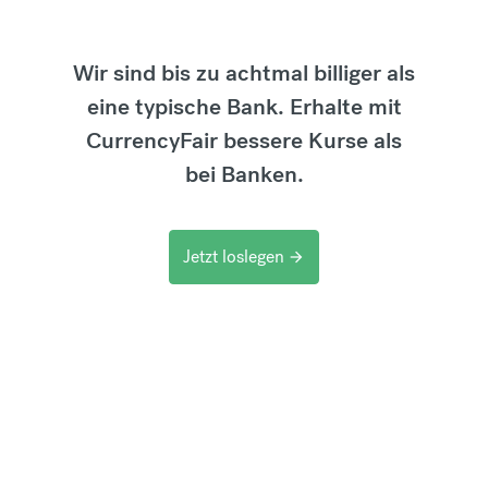
Wir sind bis zu achtmal billiger als
eine typische Bank. Erhalte mit
CurrencyFair bessere Kurse als
bei Banken.
Jetzt loslegen
arrow_forward