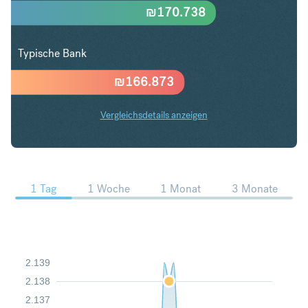
₪
170.738
Typische Bank
₪
166.873
Vergleichsdetails anzeigen
CAD in ILS Trends
1 Tag
1 Woche
1 Monat
3 Monate
2.139
2.138
2.137