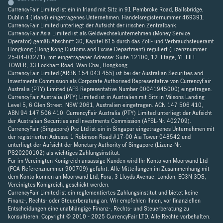
CurrencyFair Limited ist ein in Irland mit Sitz in 91 Pembroke Road, Ballsbridge,
Dublin 4 (Irland) eingetragenes Unternehmen. Handelsregisternummer 469391.
CurrencyFair Limited unterliegt der Aufsicht der irischen Zentralbank.
CurrencyFair Asia Limited ist als Geldwechselunternehmen (Money Service
Operator) gemäß Abschnitt 30, Kapitel 615 durch das Zoll- und Verbrauchsteueramt
Hongkong (Hong Kong Customs and Excise Department) reguliert (Lizenznummer
25-04-03271), mit eingetragener Adresse: Suite 12100, 12. Etage, YF LIFE
TOWER, 33 Lockhart Road, Wan Chai, Hongkong.
CurrencyFair Limited (ARBN 154 043 455) ist bei der Australian Securities and
Investments Commission als Corporate Authorised Representative von CurrencyFair
Australia (PTY) Limited (AFS Representative Number 00041945000) eingetragen.
CurrencyFair Australia (PTY) Limited ist in Australien mit Sitz in Milsons Landing
Level 5, 6 Glen Street, NSW 2061, Australien eingetragen. ACN 147 506 410,
ABN 94 147 506 410. CurrencyFair Australia (PTY) Limited unterliegt der Aufsicht
der Australian Securities and Investments Commission (AFSL-Nr. 402709).
CurrencyFair (Singapore) Pte Ltd ist ein in Singapur eingetragenes Unternehmen mit
der registrierten Adresse 1 Robinson Road #17-00 Aia Tower 048542 und
unterliegt der Aufsicht der Monetary Authority of Singapore (Lizenz-Nr.
PS20200102) als wichtiges Zahlungsinstitut.
Für im Vereinigten Königreich ansässige Kunden wird Ihr Konto von Moorwand Ltd
(FCA-Referenznummer 900709) geführt. Alle Mitteilungen im Zusammenhang mit
dem Konto können an Moorwand Ltd, Fora, 3 Lloyds Avenue, London, EC3N 3DS,
Vereinigtes Königreich, geschickt werden.
CurrencyFair Limited ist ein reglementiertes Zahlungsinstitut und bietet keine
Finanz-, Rechts- oder Steuerberatung an. Wir empfehlen Ihnen, vor finanziellen
Entscheidungen eine unabhängige Finanz-, Rechts- und Steuerberatung zu
konsultieren. Copyright © 2010 - 2025 CurrencyFair LTD. Alle Rechte vorbehalten.