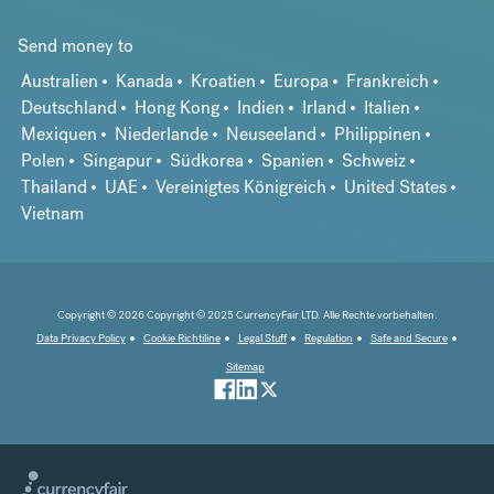
Send money to
Australien
Kanada
Kroatien
Europa
Frankreich
Deutschland
Hong Kong
Indien
Irland
Italien
Mexiquen
Niederlande
Neuseeland
Philippinen
Polen
Singapur
Südkorea
Spanien
Schweiz
Thailand
UAE
Vereinigtes Königreich
United States
Vietnam
Copyright © 2026 Copyright © 2025 CurrencyFair LTD. Alle Rechte vorbehalten.
Data Privacy Policy
Cookie Richtiline
Legal Stuff
Regulation
Safe and Secure
Sitemap