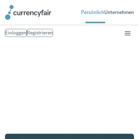
Persönlich
Unternehmen
Einloggen
Registrieren
CAD in GBP
Umtausch Kanadischer Dollar in British Pound
Sterling