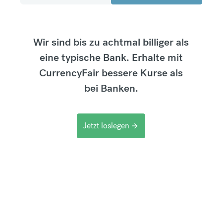
Wir sind bis zu achtmal billiger als
eine typische Bank. Erhalte mit
CurrencyFair bessere Kurse als
bei Banken.
Jetzt loslegen
arrow_forward