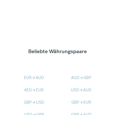
Beliebte Währungspaare
EUR
AUD
AUD
GBP
arrow_forward
arrow_forward
AED
EUR
USD
AUD
arrow_forward
arrow_forward
GBP
USD
GBP
EUR
arrow_forward
arrow_forward
USD
GBP
GBP
AUD
arrow_forward
arrow_forward