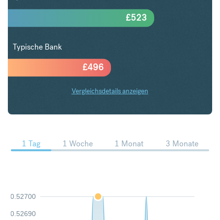
£
523
Typische Bank
£
496
Vergleichsdetails anzeigen
CAD in GBP Trends
1 Tag
1 Woche
1 Monat
3 Monate
0.52700
0.52690