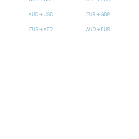
AUD
USD
EUR
GBP
arrow_forward
arrow_forward
EUR
AED
AUD
EUR
arrow_forward
arrow_forward