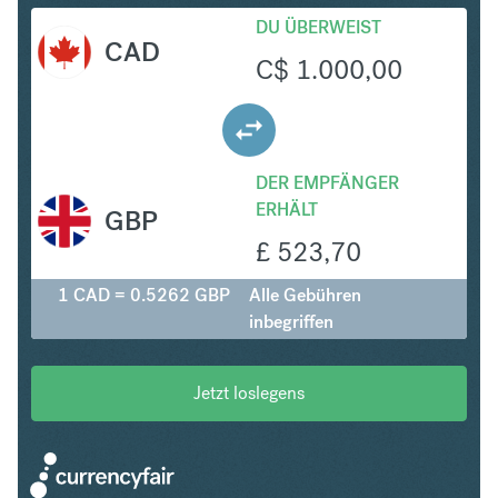
DU ÜBERWEIST
CAD
C$
1.000,00
DER EMPFÄNGER
ERHÄLT
GBP
£
523,70
1 CAD = 0.5262 GBP
Alle Gebühren
inbegriffen
Jetzt loslegens