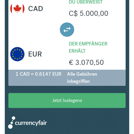
DU ÜBERWEIST
CAD
C$
5.000,00
DER EMPFÄNGER
ERHÄLT
EUR
€
3.070,50
1 CAD = 0.6147 EUR
Alle Gebühren
inbegriffen
Jetzt loslegens