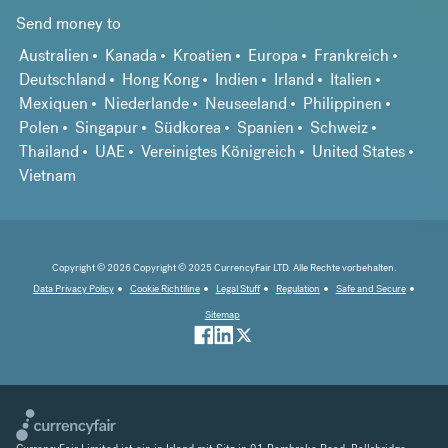
Send money to
Australien
Kanada
Kroatien
Europa
Frankreich
Deutschland
Hong Kong
Indien
Irland
Italien
Mexiquen
Niederlande
Neuseeland
Philippinen
Polen
Singapur
Südkorea
Spanien
Schweiz
Thailand
UAE
Vereinigtes Königreich
United States
Vietnam
Copyright © 2026 Copyright © 2025 CurrencyFair LTD. Alle Rechte vorbehalten.
Data Privacy Policy
Cookie Richtiline
Legal Stuff
Regulation
Safe and Secure
Sitemap