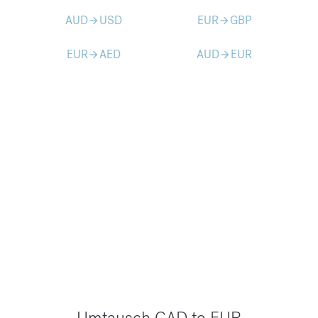
AUD
USD
EUR
GBP
arrow_forward
arrow_forward
EUR
AED
AUD
EUR
arrow_forward
arrow_forward
Umtausch CAD to EUR