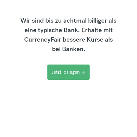
Wir sind bis zu achtmal billiger als
eine typische Bank. Erhalte mit
CurrencyFair bessere Kurse als
bei Banken.
Jetzt loslegen
arrow_forward