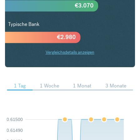
€
3.070
Typische Bank
€
2.980
Vergleichsdetails anzeigen
CAD in EUR Trends
1 Tag
1 Woche
1 Monat
3 Monate
0.61500
0.61490