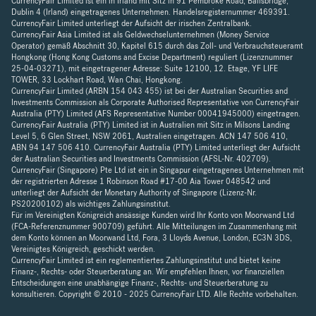
CurrencyFair Limited ist ein in Irland mit Sitz in 91 Pembroke Road, Ballsbridge,
Dublin 4 (Irland) eingetragenes Unternehmen. Handelsregisternummer 469391.
CurrencyFair Limited unterliegt der Aufsicht der irischen Zentralbank.
CurrencyFair Asia Limited ist als Geldwechselunternehmen (Money Service
Operator) gemäß Abschnitt 30, Kapitel 615 durch das Zoll- und Verbrauchsteueramt
Hongkong (Hong Kong Customs and Excise Department) reguliert (Lizenznummer
25-04-03271), mit eingetragener Adresse: Suite 12100, 12. Etage, YF LIFE
TOWER, 33 Lockhart Road, Wan Chai, Hongkong.
CurrencyFair Limited (ARBN 154 043 455) ist bei der Australian Securities and
Investments Commission als Corporate Authorised Representative von CurrencyFair
Australia (PTY) Limited (AFS Representative Number 00041945000) eingetragen.
CurrencyFair Australia (PTY) Limited ist in Australien mit Sitz in Milsons Landing
Level 5, 6 Glen Street, NSW 2061, Australien eingetragen. ACN 147 506 410,
ABN 94 147 506 410. CurrencyFair Australia (PTY) Limited unterliegt der Aufsicht
der Australian Securities and Investments Commission (AFSL-Nr. 402709).
CurrencyFair (Singapore) Pte Ltd ist ein in Singapur eingetragenes Unternehmen mit
der registrierten Adresse 1 Robinson Road #17-00 Aia Tower 048542 und
unterliegt der Aufsicht der Monetary Authority of Singapore (Lizenz-Nr.
PS20200102) als wichtiges Zahlungsinstitut.
Für im Vereinigten Königreich ansässige Kunden wird Ihr Konto von Moorwand Ltd
(FCA-Referenznummer 900709) geführt. Alle Mitteilungen im Zusammenhang mit
dem Konto können an Moorwand Ltd, Fora, 3 Lloyds Avenue, London, EC3N 3DS,
Vereinigtes Königreich, geschickt werden.
CurrencyFair Limited ist ein reglementiertes Zahlungsinstitut und bietet keine
Finanz-, Rechts- oder Steuerberatung an. Wir empfehlen Ihnen, vor finanziellen
Entscheidungen eine unabhängige Finanz-, Rechts- und Steuerberatung zu
konsultieren. Copyright © 2010 - 2025 CurrencyFair LTD. Alle Rechte vorbehalten.