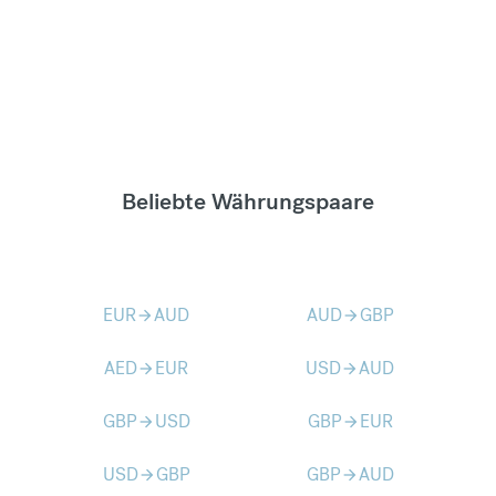
Beliebte Währungspaare
EUR
AUD
AUD
GBP
arrow_forward
arrow_forward
AED
EUR
USD
AUD
arrow_forward
arrow_forward
GBP
USD
GBP
EUR
arrow_forward
arrow_forward
USD
GBP
GBP
AUD
arrow_forward
arrow_forward