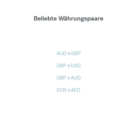
Beliebte Währungspaare
AUD
GBP
arrow_forward
GBP
USD
arrow_forward
GBP
AUD
arrow_forward
EUR
AED
arrow_forward