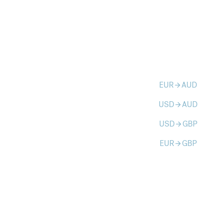
EUR
AUD
arrow_forward
USD
AUD
arrow_forward
USD
GBP
arrow_forward
EUR
GBP
arrow_forward