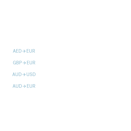
AED
EUR
arrow_forward
GBP
EUR
arrow_forward
AUD
USD
arrow_forward
AUD
EUR
arrow_forward