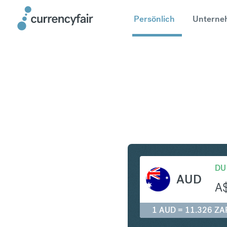
Persönlich
Unterne
AUD in Z
DU
AUD
A
1 AUD = 11.326 ZA