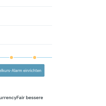
lkurs-Alarm einrichten
CurrencyFair bessere