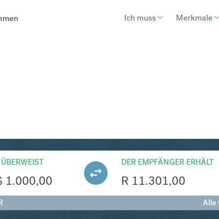
Ich muss
Merkmale
hmen
AR
Umtausch Australischer Dollar in 
 ÜBERWEIST
DER EMPFÄNGER ERHÄLT
$
1.000,00
R
11.301,00
R
Alle