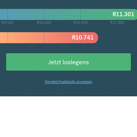
R
11.301
R9.500
R10.000
R10.500
R11.000
R
10.741
Jetzt loslegens
Vergleichsdetails anzeigen