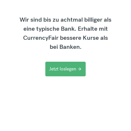
Wir sind bis zu achtmal billiger als
eine typische Bank. Erhalte mit
CurrencyFair bessere Kurse als
bei Banken.
Jetzt loslegen
arrow_forward