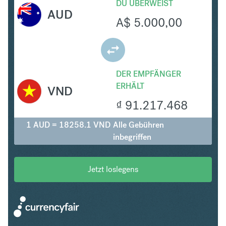
DU ÜBERWEIST
AUD
A$
5.000,00
DER EMPFÄNGER
ERHÄLT
VND
₫
91.217.468
1 AUD = 18258.1 VND
Alle Gebühren
inbegriffen
Jetzt loslegens