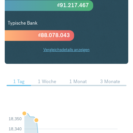
₫
91.217.467
Typische Bank
₫
88.078.043
Vergleichsdetails anzeigen
AUD in VND Trends
1 Tag
1 Woche
1 Monat
3 Monate
18,350
18,340