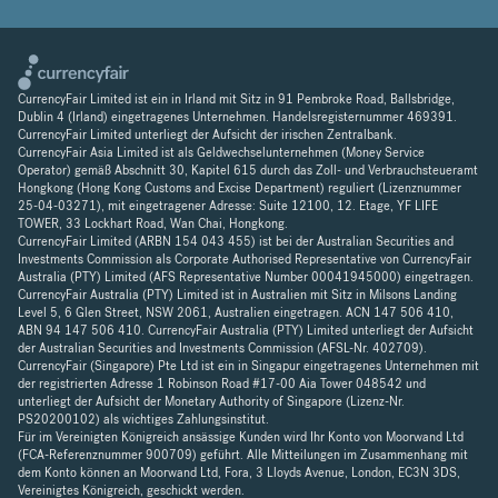
CurrencyFair Limited ist ein in Irland mit Sitz in 91 Pembroke Road, Ballsbridge,
Dublin 4 (Irland) eingetragenes Unternehmen. Handelsregisternummer 469391.
CurrencyFair Limited unterliegt der Aufsicht der irischen Zentralbank.
CurrencyFair Asia Limited ist als Geldwechselunternehmen (Money Service
Operator) gemäß Abschnitt 30, Kapitel 615 durch das Zoll- und Verbrauchsteueramt
Hongkong (Hong Kong Customs and Excise Department) reguliert (Lizenznummer
25-04-03271), mit eingetragener Adresse: Suite 12100, 12. Etage, YF LIFE
TOWER, 33 Lockhart Road, Wan Chai, Hongkong.
CurrencyFair Limited (ARBN 154 043 455) ist bei der Australian Securities and
Investments Commission als Corporate Authorised Representative von CurrencyFair
Australia (PTY) Limited (AFS Representative Number 00041945000) eingetragen.
CurrencyFair Australia (PTY) Limited ist in Australien mit Sitz in Milsons Landing
Level 5, 6 Glen Street, NSW 2061, Australien eingetragen. ACN 147 506 410,
ABN 94 147 506 410. CurrencyFair Australia (PTY) Limited unterliegt der Aufsicht
der Australian Securities and Investments Commission (AFSL-Nr. 402709).
CurrencyFair (Singapore) Pte Ltd ist ein in Singapur eingetragenes Unternehmen mit
der registrierten Adresse 1 Robinson Road #17-00 Aia Tower 048542 und
unterliegt der Aufsicht der Monetary Authority of Singapore (Lizenz-Nr.
PS20200102) als wichtiges Zahlungsinstitut.
Für im Vereinigten Königreich ansässige Kunden wird Ihr Konto von Moorwand Ltd
(FCA-Referenznummer 900709) geführt. Alle Mitteilungen im Zusammenhang mit
dem Konto können an Moorwand Ltd, Fora, 3 Lloyds Avenue, London, EC3N 3DS,
Vereinigtes Königreich, geschickt werden.