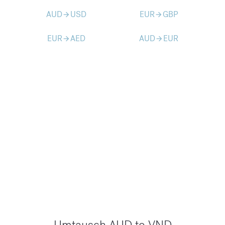
AUD
USD
EUR
GBP
arrow_forward
arrow_forward
EUR
AED
AUD
EUR
arrow_forward
arrow_forward
Umtausch AUD to VND