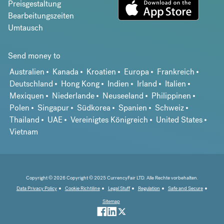
Preisgestaltung
Bearbeitungszeiten
Umtausch
Send money to
Australien
Kanada
Kroatien
Europa
Frankreich
Deutschland
Hong Kong
Indien
Irland
Italien
Mexiquen
Niederlande
Neuseeland
Philippinen
Polen
Singapur
Südkorea
Spanien
Schweiz
Thailand
UAE
Vereinigtes Königreich
United States
Vietnam
Copyright © 2026 Copyright © 2025 CurrencyFair LTD. Alle Rechte vorbehalten.
Data Privacy Policy
Cookie Richtiline
Legal Stuff
Regulation
Safe and Secure
Sitemap