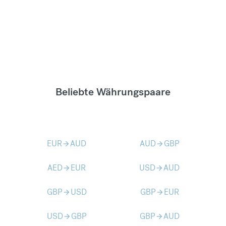
Beliebte Währungspaare
EUR
AUD
AUD
GBP
arrow_forward
arrow_forward
AED
EUR
USD
AUD
arrow_forward
arrow_forward
GBP
USD
GBP
EUR
arrow_forward
arrow_forward
USD
GBP
GBP
AUD
arrow_forward
arrow_forward