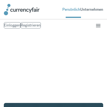
Persönlich
Unternehmen
Einloggen
Registrieren
AUD in USD
Umtausch Australischer Dollar in United States
Dollar