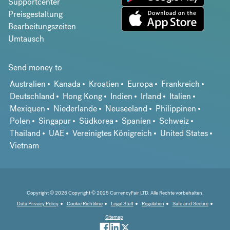
Supportcenter
Preisgestaltung
Bearbeitungszeiten
Umtausch
Send money to
Australien
Kanada
Kroatien
Europa
Frankreich
Deutschland
Hong Kong
Indien
Irland
Italien
Mexiquen
Niederlande
Neuseeland
Philippinen
Polen
Singapur
Südkorea
Spanien
Schweiz
Thailand
UAE
Vereinigtes Königreich
United States
Vietnam
Copyright © 2026 Copyright © 2025 CurrencyFair LTD. Alle Rechte vorbehalten.
Data Privacy Policy
Cookie Richtiline
Legal Stuff
Regulation
Safe and Secure
Sitemap