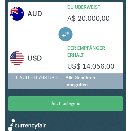
DU ÜBERWEIST
AUD
A$
20.000,00
DER EMPFÄNGER
ERHÄLT
USD
US$
14.056,00
1 AUD = 0.703 USD
Alle Gebühren
inbegriffen
Jetzt loslegens