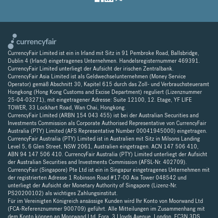
CurrencyFair Limited ist ein in Irland mit Sitz in 91 Pembroke Road, Ballsbridge,
Dublin 4 (Irland) eingetragenes Unternehmen. Handelsregisternummer 469391.
CurrencyFair Limited unterliegt der Aufsicht der irischen Zentralbank.
CurrencyFair Asia Limited ist als Geldwechselunternehmen (Money Service
Operator) gemäß Abschnitt 30, Kapitel 615 durch das Zoll- und Verbrauchsteueramt
Hongkong (Hong Kong Customs and Excise Department) reguliert (Lizenznummer
25-04-03271), mit eingetragener Adresse: Suite 12100, 12. Etage, YF LIFE
TOWER, 33 Lockhart Road, Wan Chai, Hongkong.
CurrencyFair Limited (ARBN 154 043 455) ist bei der Australian Securities and
Investments Commission als Corporate Authorised Representative von CurrencyFair
Australia (PTY) Limited (AFS Representative Number 00041945000) eingetragen.
CurrencyFair Australia (PTY) Limited ist in Australien mit Sitz in Milsons Landing
Level 5, 6 Glen Street, NSW 2061, Australien eingetragen. ACN 147 506 410,
ABN 94 147 506 410. CurrencyFair Australia (PTY) Limited unterliegt der Aufsicht
der Australian Securities and Investments Commission (AFSL-Nr. 402709).
CurrencyFair (Singapore) Pte Ltd ist ein in Singapur eingetragenes Unternehmen mit
der registrierten Adresse 1 Robinson Road #17-00 Aia Tower 048542 und
unterliegt der Aufsicht der Monetary Authority of Singapore (Lizenz-Nr.
PS20200102) als wichtiges Zahlungsinstitut.
Für im Vereinigten Königreich ansässige Kunden wird Ihr Konto von Moorwand Ltd
(FCA-Referenznummer 900709) geführt. Alle Mitteilungen im Zusammenhang mit
dem Konto können an Moorwand Ltd, Fora, 3 Lloyds Avenue, London, EC3N 3DS,