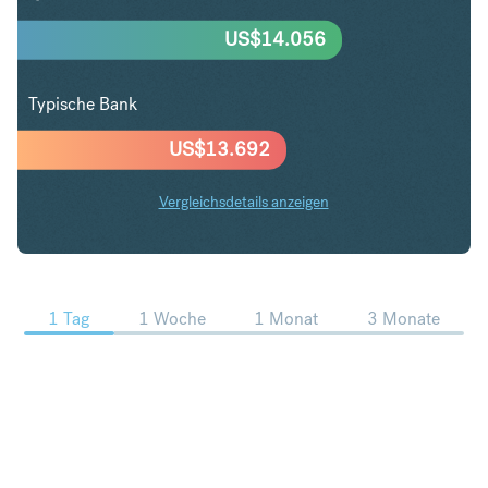
US$
14.056
Typische Bank
US$
13.692
Vergleichsdetails anzeigen
AUD in USD Trends
1 Tag
1 Woche
1 Monat
3 Monate