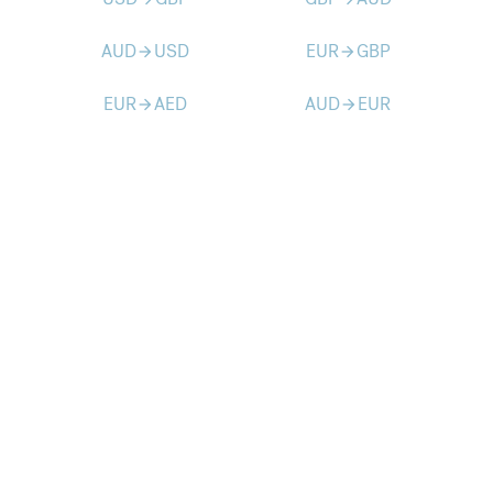
AUD
USD
EUR
GBP
arrow_forward
arrow_forward
EUR
AED
AUD
EUR
arrow_forward
arrow_forward