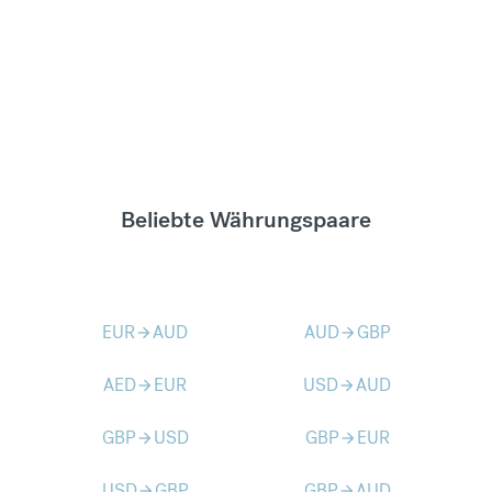
Beliebte Währungspaare
EUR
AUD
AUD
GBP
arrow_forward
arrow_forward
AED
EUR
USD
AUD
arrow_forward
arrow_forward
GBP
USD
GBP
EUR
arrow_forward
arrow_forward
USD
GBP
GBP
AUD
arrow_forward
arrow_forward