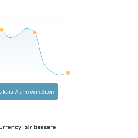
lkurs-Alarm einrichten
CurrencyFair bessere