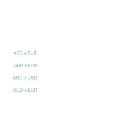
AED
EUR
arrow_forward
GBP
EUR
arrow_forward
AUD
USD
arrow_forward
AUD
EUR
arrow_forward