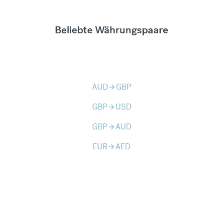
Beliebte Währungspaare
AUD
GBP
arrow_forward
GBP
USD
arrow_forward
GBP
AUD
arrow_forward
EUR
AED
arrow_forward