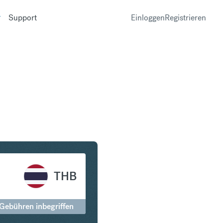
Support
Einloggen
Registrieren
n Thailändischer Baht
THB
 Gebühren inbegriffen