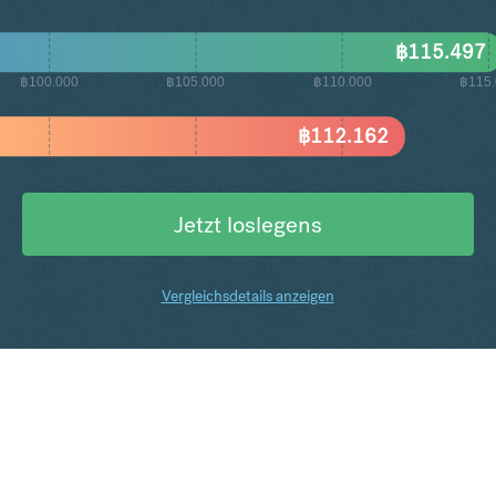
฿
115.497
฿100.000
฿105.000
฿110.000
฿115.
฿
112.162
Jetzt loslegens
Vergleichsdetails anzeigen