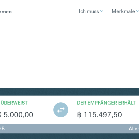
Ich muss
Merkmale
hmen
HB
Umtausch Australischer Dollar i
 ÜBERWEIST
DER EMPFÄNGER ERHÄLT
$
5.000,00
฿
115.497,50
HB
Alle