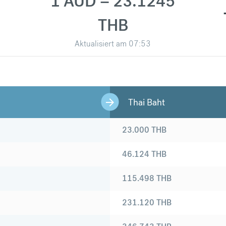
1 AUD = 23.1245
THB
Aktualisiert am
07:53
Thai Baht
23.000
THB
46.124
THB
115.498
THB
231.120
THB