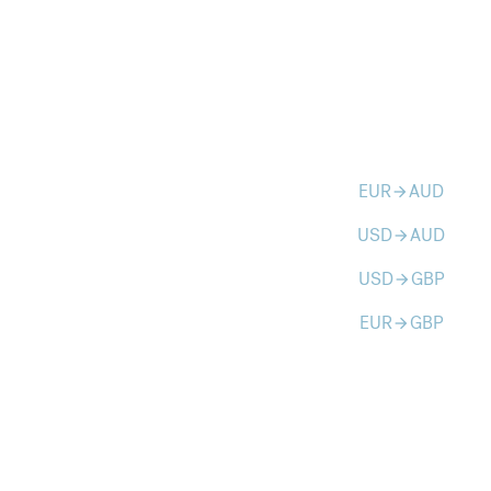
EUR
AUD
arrow_forward
USD
AUD
arrow_forward
USD
GBP
arrow_forward
EUR
GBP
arrow_forward