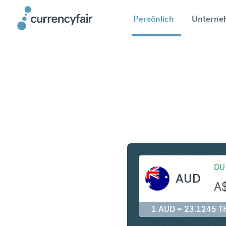
Persönlich
Unterne
AUD in T
DU
AUD
A
1 AUD = 23.1245 T