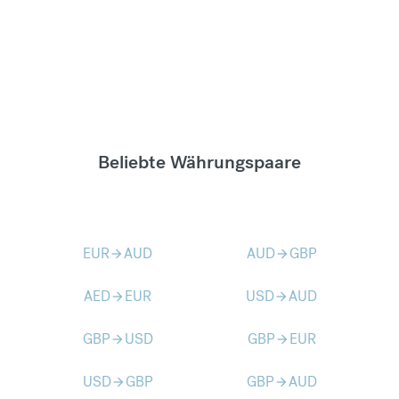
Beliebte Währungspaare
EUR
AUD
AUD
GBP
arrow_forward
arrow_forward
AED
EUR
USD
AUD
arrow_forward
arrow_forward
GBP
USD
GBP
EUR
arrow_forward
arrow_forward
USD
GBP
GBP
AUD
arrow_forward
arrow_forward