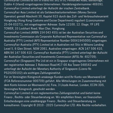
CurrencyFair Limited ist ein in Irland mit Sitz in 91 Pembroke Road, Ballsbridge,
Dublin 4 (Irland) eingetragenes Unternehmen. Handelsregisternummer 469391.
CurrencyFair Limited unterliegt der Aufsicht der irischen Zentralbank.
CurrencyFair Asia Limited ist als Geldwechselunternehmen (Money Service
Operator) gemäß Abschnitt 30, Kapitel 615 durch das Zoll- und Verbrauchsteueramt
Hongkong (Hong Kong Customs and Excise Department) reguliert (Lizenznummer
25-04-03271), mit eingetragener Adresse: Suite 12100, 12. Etage, YF LIFE
TOWER, 33 Lockhart Road, Wan Chai, Hongkong.
CurrencyFair Limited (ARBN 154 043 455) ist bei der Australian Securities and
Investments Commission als Corporate Authorised Representative von CurrencyFair
Australia (PTY) Limited (AFS Representative Number 00041945000) eingetragen.
CurrencyFair Australia (PTY) Limited ist in Australien mit Sitz in Milsons Landing
Level 5, 6 Glen Street, NSW 2061, Australien eingetragen. ACN 147 506 410,
ABN 94 147 506 410. CurrencyFair Australia (PTY) Limited unterliegt der Aufsicht
der Australian Securities and Investments Commission (AFSL-Nr. 402709).
CurrencyFair (Singapore) Pte Ltd ist ein in Singapur eingetragenes Unternehmen mit
der registrierten Adresse 1 Robinson Road #17-00 Aia Tower 048542 und
unterliegt der Aufsicht der Monetary Authority of Singapore (Lizenz-Nr.
PS20200102) als wichtiges Zahlungsinstitut.
Für im Vereinigten Königreich ansässige Kunden wird Ihr Konto von Moorwand Ltd
(FCA-Referenznummer 900709) geführt. Alle Mitteilungen im Zusammenhang mit
dem Konto können an Moorwand Ltd, Fora, 3 Lloyds Avenue, London, EC3N 3DS,
Vereinigtes Königreich, geschickt werden.
CurrencyFair Limited ist ein reglementiertes Zahlungsinstitut und bietet keine
Finanz-, Rechts- oder Steuerberatung an. Wir empfehlen Ihnen, vor finanziellen
Entscheidungen eine unabhängige Finanz-, Rechts- und Steuerberatung zu
konsultieren. Copyright © 2010 - 2025 CurrencyFair LTD. Alle Rechte vorbehalten.