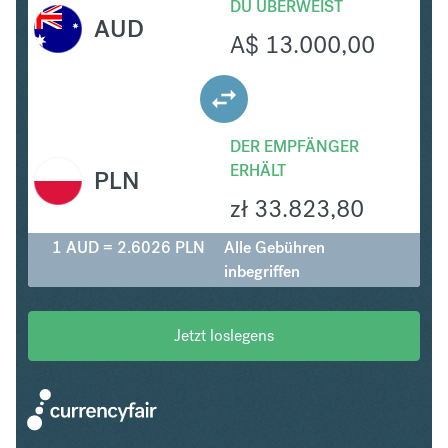
DU ÜBERWEIST
AUD
A$
13.000,00
DER EMPFÄNGER
ERHÄLT
PLN
zł
33.823,80
1 AUD = 2.6026 PLN
Alle Gebühren
inbegriffen
Jetzt loslegens