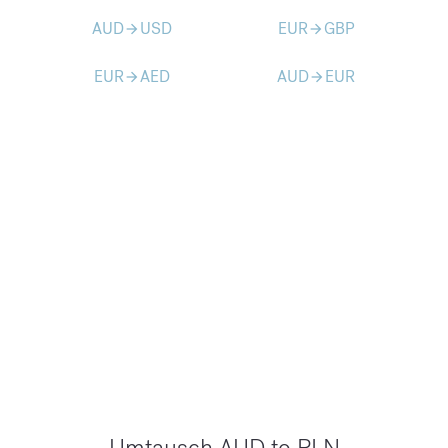
AUD
USD
EUR
GBP
arrow_forward
arrow_forward
EUR
AED
AUD
EUR
arrow_forward
arrow_forward
Umtausch AUD to PLN