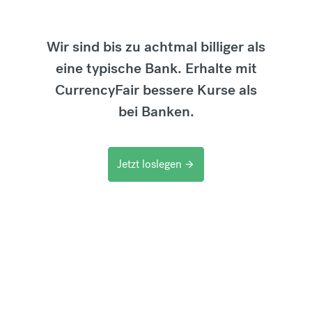
Wir sind bis zu achtmal billiger als
eine typische Bank. Erhalte mit
CurrencyFair bessere Kurse als
bei Banken.
Jetzt loslegen
arrow_forward