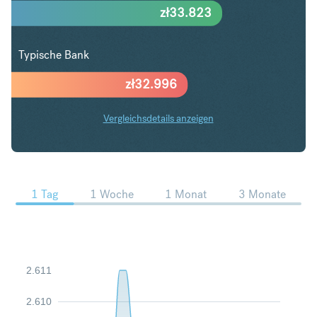
zł
33.823
Typische Bank
zł
32.996
Vergleichsdetails anzeigen
AUD in PLN Trends
1 Tag
1 Woche
1 Monat
3 Monate
2.611
2.610