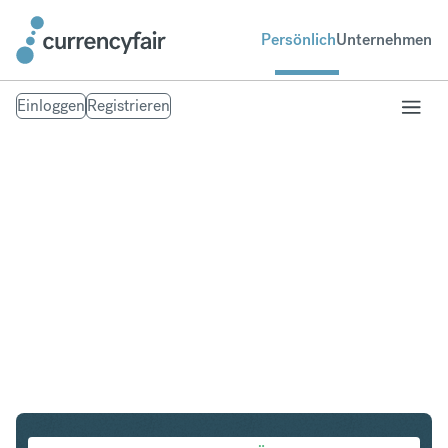
Persönlich
Unternehmen
Einloggen
Registrieren
AUD in PLN
Umtausch Australischer Dollar in Polnischer Zloty