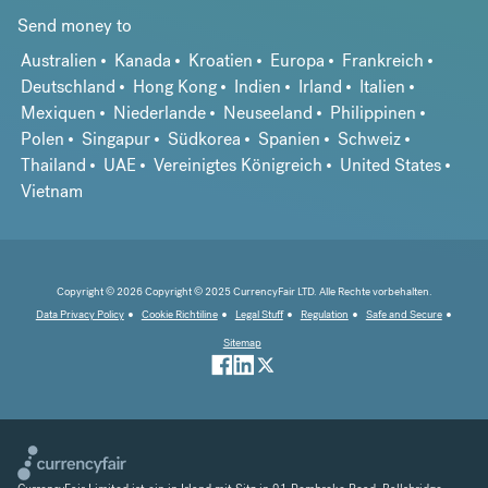
Send money to
Australien
Kanada
Kroatien
Europa
Frankreich
Deutschland
Hong Kong
Indien
Irland
Italien
Mexiquen
Niederlande
Neuseeland
Philippinen
Polen
Singapur
Südkorea
Spanien
Schweiz
Thailand
UAE
Vereinigtes Königreich
United States
Vietnam
Copyright © 2026 Copyright © 2025 CurrencyFair LTD. Alle Rechte vorbehalten.
Data Privacy Policy
Cookie Richtiline
Legal Stuff
Regulation
Safe and Secure
Sitemap