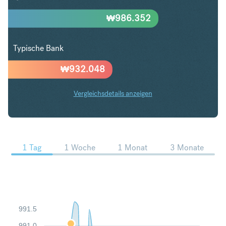
₩
986.352
Typische Bank
₩
932.048
Vergleichsdetails anzeigen
AUD in KRW Trends
1 Tag
1 Woche
1 Monat
3 Monate
991.5
991.0