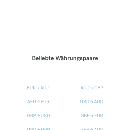
Beliebte Währungspaare
EUR
AUD
AUD
GBP
arrow_forward
arrow_forward
AED
EUR
USD
AUD
arrow_forward
arrow_forward
GBP
USD
GBP
EUR
arrow_forward
arrow_forward
USD
GBP
GBP
AUD
arrow_forward
arrow_forward