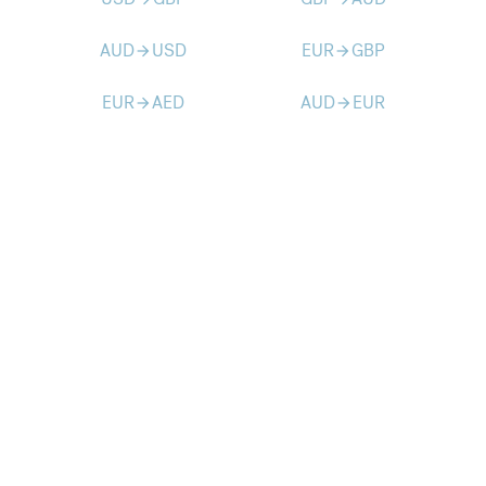
AUD
USD
EUR
GBP
arrow_forward
arrow_forward
EUR
AED
AUD
EUR
arrow_forward
arrow_forward