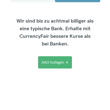
Wir sind bis zu achtmal billiger als
eine typische Bank. Erhalte mit
CurrencyFair bessere Kurse als
bei Banken.
Jetzt loslegen
arrow_forward