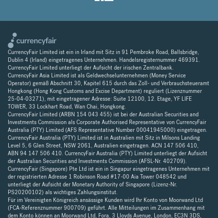
CurrencyFair Limited ist ein in Irland mit Sitz in 91 Pembroke Road, Ballsbridge,
Dublin 4 (Irland) eingetragenes Unternehmen. Handelsregisternummer 469391.
CurrencyFair Limited unterliegt der Aufsicht der irischen Zentralbank.
CurrencyFair Asia Limited ist als Geldwechselunternehmen (Money Service
Operator) gemäß Abschnitt 30, Kapitel 615 durch das Zoll- und Verbrauchsteueramt
Hongkong (Hong Kong Customs and Excise Department) reguliert (Lizenznummer
25-04-03271), mit eingetragener Adresse: Suite 12100, 12. Etage, YF LIFE
TOWER, 33 Lockhart Road, Wan Chai, Hongkong.
CurrencyFair Limited (ARBN 154 043 455) ist bei der Australian Securities and
Investments Commission als Corporate Authorised Representative von CurrencyFair
Australia (PTY) Limited (AFS Representative Number 00041945000) eingetragen.
CurrencyFair Australia (PTY) Limited ist in Australien mit Sitz in Milsons Landing
Level 5, 6 Glen Street, NSW 2061, Australien eingetragen. ACN 147 506 410,
ABN 94 147 506 410. CurrencyFair Australia (PTY) Limited unterliegt der Aufsicht
der Australian Securities and Investments Commission (AFSL-Nr. 402709).
CurrencyFair (Singapore) Pte Ltd ist ein in Singapur eingetragenes Unternehmen mit
der registrierten Adresse 1 Robinson Road #17-00 Aia Tower 048542 und
unterliegt der Aufsicht der Monetary Authority of Singapore (Lizenz-Nr.
PS20200102) als wichtiges Zahlungsinstitut.
Für im Vereinigten Königreich ansässige Kunden wird Ihr Konto von Moorwand Ltd
(FCA-Referenznummer 900709) geführt. Alle Mitteilungen im Zusammenhang mit
dem Konto können an Moorwand Ltd, Fora, 3 Lloyds Avenue, London, EC3N 3DS,