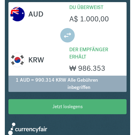
DU ÜBERWEIST
AUD
A$
1.000,00
DER EMPFÄNGER
ERHÄLT
KRW
₩
986.353
1 AUD = 990.314 KRW
Alle Gebühren
inbegriffen
Jetzt loslegens