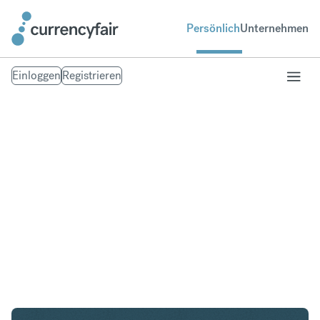
Persönlich
Unternehmen
Einloggen
Registrieren
AUD in KRW
Umtausch Australischer Dollar in Südkoreanischer
Won