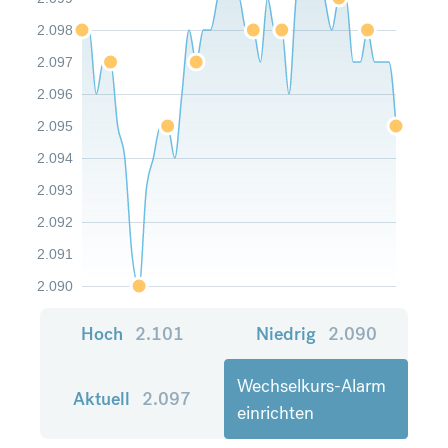
2.098
2.097
2.096
2.095
2.094
2.093
2.092
2.091
2.090
Hoch
2.101
Niedrig
2.090
Wechselkurs-Alarm
Aktuell
2.097
einrichten