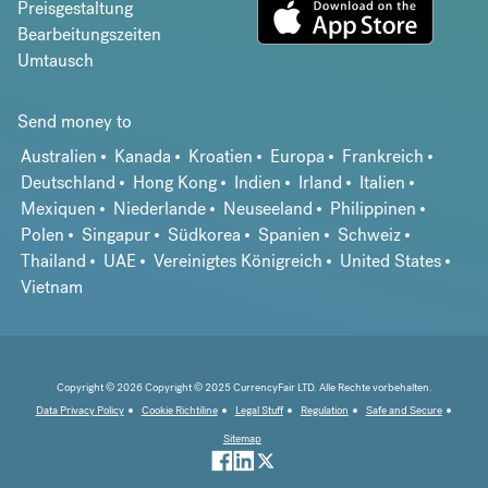
Preisgestaltung
Bearbeitungszeiten
Umtausch
Send money to
Australien
Kanada
Kroatien
Europa
Frankreich
Deutschland
Hong Kong
Indien
Irland
Italien
Mexiquen
Niederlande
Neuseeland
Philippinen
Polen
Singapur
Südkorea
Spanien
Schweiz
Thailand
UAE
Vereinigtes Königreich
United States
Vietnam
Copyright © 2026 Copyright © 2025 CurrencyFair LTD. Alle Rechte vorbehalten.
Data Privacy Policy
Cookie Richtiline
Legal Stuff
Regulation
Safe and Secure
Sitemap