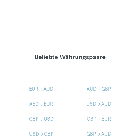
Beliebte Währungspaare
EUR
AUD
AUD
GBP
arrow_forward
arrow_forward
AED
EUR
USD
AUD
arrow_forward
arrow_forward
GBP
USD
GBP
EUR
arrow_forward
arrow_forward
USD
GBP
GBP
AUD
arrow_forward
arrow_forward