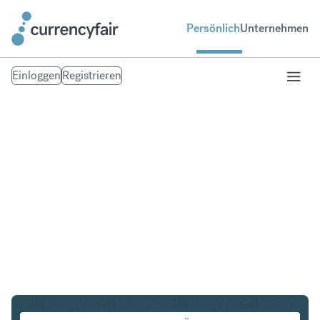
Persönlich
Unternehmen
Einloggen
Registrieren
AUD in ILS
Umtausch Australischer Dollar in Israeli New Shekel