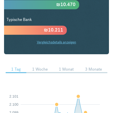
₪
10.470
Typische Bank
₪
10.211
Vergleichsdetails anzeigen
AUD in ILS Trends
1 Tag
1 Woche
1 Monat
3 Monate
2.101
2.100
2.099