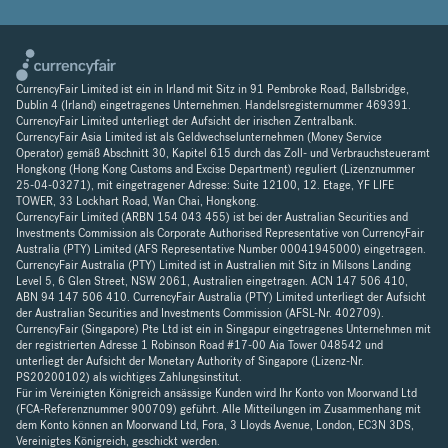
CurrencyFair Limited ist ein in Irland mit Sitz in 91 Pembroke Road, Ballsbridge,
Dublin 4 (Irland) eingetragenes Unternehmen. Handelsregisternummer 469391.
CurrencyFair Limited unterliegt der Aufsicht der irischen Zentralbank.
CurrencyFair Asia Limited ist als Geldwechselunternehmen (Money Service
Operator) gemäß Abschnitt 30, Kapitel 615 durch das Zoll- und Verbrauchsteueramt
Hongkong (Hong Kong Customs and Excise Department) reguliert (Lizenznummer
25-04-03271), mit eingetragener Adresse: Suite 12100, 12. Etage, YF LIFE
TOWER, 33 Lockhart Road, Wan Chai, Hongkong.
CurrencyFair Limited (ARBN 154 043 455) ist bei der Australian Securities and
Investments Commission als Corporate Authorised Representative von CurrencyFair
Australia (PTY) Limited (AFS Representative Number 00041945000) eingetragen.
CurrencyFair Australia (PTY) Limited ist in Australien mit Sitz in Milsons Landing
Level 5, 6 Glen Street, NSW 2061, Australien eingetragen. ACN 147 506 410,
ABN 94 147 506 410. CurrencyFair Australia (PTY) Limited unterliegt der Aufsicht
der Australian Securities and Investments Commission (AFSL-Nr. 402709).
CurrencyFair (Singapore) Pte Ltd ist ein in Singapur eingetragenes Unternehmen mit
der registrierten Adresse 1 Robinson Road #17-00 Aia Tower 048542 und
unterliegt der Aufsicht der Monetary Authority of Singapore (Lizenz-Nr.
PS20200102) als wichtiges Zahlungsinstitut.
Für im Vereinigten Königreich ansässige Kunden wird Ihr Konto von Moorwand Ltd
(FCA-Referenznummer 900709) geführt. Alle Mitteilungen im Zusammenhang mit
dem Konto können an Moorwand Ltd, Fora, 3 Lloyds Avenue, London, EC3N 3DS,
Vereinigtes Königreich, geschickt werden.