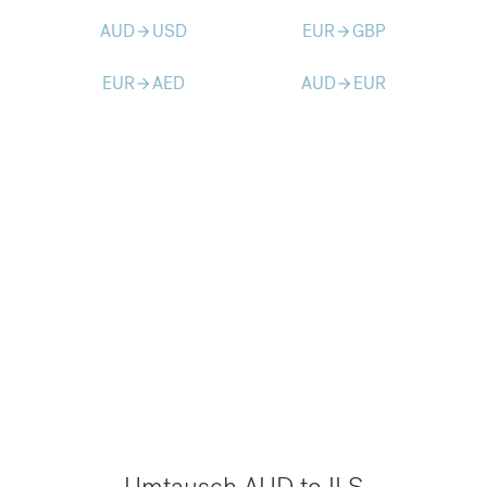
AUD
USD
EUR
GBP
arrow_forward
arrow_forward
EUR
AED
AUD
EUR
arrow_forward
arrow_forward
Umtausch AUD to ILS