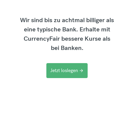
Wir sind bis zu achtmal billiger als
eine typische Bank. Erhalte mit
CurrencyFair bessere Kurse als
bei Banken.
Jetzt loslegen
arrow_forward