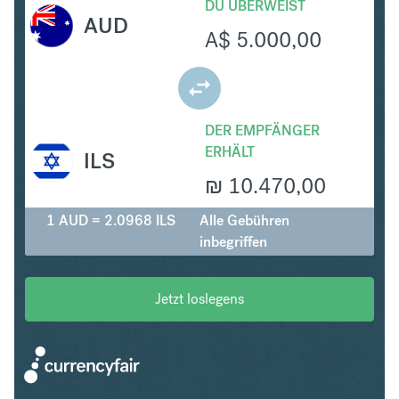
DU ÜBERWEIST
AUD
A$
5.000,00
DER EMPFÄNGER
ERHÄLT
ILS
₪
10.470,00
1 AUD = 2.0968 ILS
Alle Gebühren
inbegriffen
Jetzt loslegens