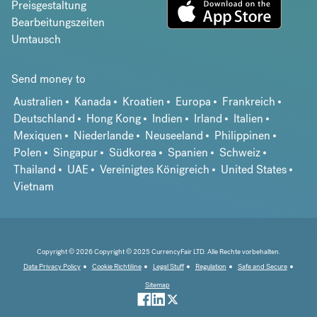
Preisgestaltung
Bearbeitungszeiten
Umtausch
Send money to
Australien
Kanada
Kroatien
Europa
Frankreich
Deutschland
Hong Kong
Indien
Irland
Italien
Mexiquen
Niederlande
Neuseeland
Philippinen
Polen
Singapur
Südkorea
Spanien
Schweiz
Thailand
UAE
Vereinigtes Königreich
United States
Vietnam
Copyright © 2026 Copyright © 2025 CurrencyFair LTD. Alle Rechte vorbehalten.
Data Privacy Policy
Cookie Richtiline
Legal Stuff
Regulation
Safe and Secure
Sitemap