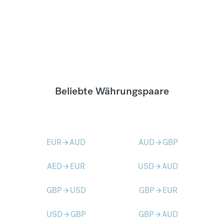
Beliebte Währungspaare
EUR
AUD
AUD
GBP
arrow_forward
arrow_forward
AED
EUR
USD
AUD
arrow_forward
arrow_forward
GBP
USD
GBP
EUR
arrow_forward
arrow_forward
USD
GBP
GBP
AUD
arrow_forward
arrow_forward