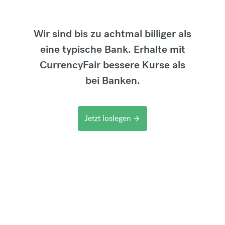
Wir sind bis zu achtmal billiger als
eine typische Bank. Erhalte mit
CurrencyFair bessere Kurse als
bei Banken.
Jetzt loslegen
arrow_forward