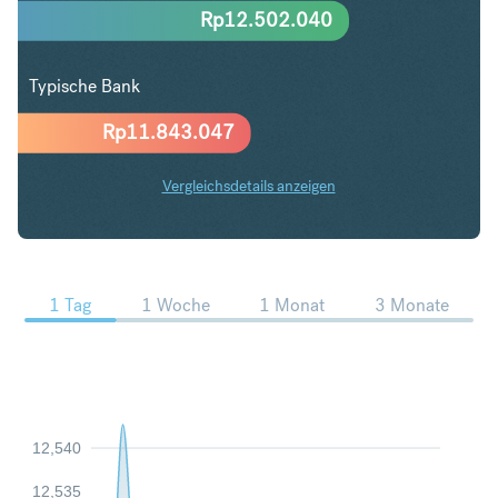
Rp
12.502.040
Typische Bank
Rp
11.843.047
Vergleichsdetails anzeigen
AUD in IDR Trends
1 Tag
1 Woche
1 Monat
3 Monate
12,540
12,535