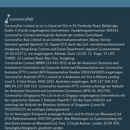
CurrencyFair Limited ist ein in Irland mit Sitz in 91 Pembroke Road, Ballsbridge,
Dublin 4 (Irland) eingetragenes Unternehmen. Handelsregisternummer 469391.
CurrencyFair Limited unterliegt der Aufsicht der irischen Zentralbank.
CurrencyFair Asia Limited ist als Geldwechselunternehmen (Money Service
Operator) gemäß Abschnitt 30, Kapitel 615 durch das Zoll- und Verbrauchsteueramt
Hongkong (Hong Kong Customs and Excise Department) reguliert (Lizenznummer
25-04-03271), mit eingetragener Adresse: Suite 12100, 12. Etage, YF LIFE
TOWER, 33 Lockhart Road, Wan Chai, Hongkong.
CurrencyFair Limited (ARBN 154 043 455) ist bei der Australian Securities and
Investments Commission als Corporate Authorised Representative von CurrencyFair
Australia (PTY) Limited (AFS Representative Number 00041945000) eingetragen.
CurrencyFair Australia (PTY) Limited ist in Australien mit Sitz in Milsons Landing
Level 5, 6 Glen Street, NSW 2061, Australien eingetragen. ACN 147 506 410,
ABN 94 147 506 410. CurrencyFair Australia (PTY) Limited unterliegt der Aufsicht
der Australian Securities and Investments Commission (AFSL-Nr. 402709).
CurrencyFair (Singapore) Pte Ltd ist ein in Singapur eingetragenes Unternehmen mit
der registrierten Adresse 1 Robinson Road #17-00 Aia Tower 048542 und
unterliegt der Aufsicht der Monetary Authority of Singapore (Lizenz-Nr.
PS20200102) als wichtiges Zahlungsinstitut.
Für im Vereinigten Königreich ansässige Kunden wird Ihr Konto von Moorwand Ltd
(FCA-Referenznummer 900709) geführt. Alle Mitteilungen im Zusammenhang mit
dem Konto können an Moorwand Ltd, Fora, 3 Lloyds Avenue, London, EC3N 3DS,
Vereinigtes Königreich, geschickt werden.