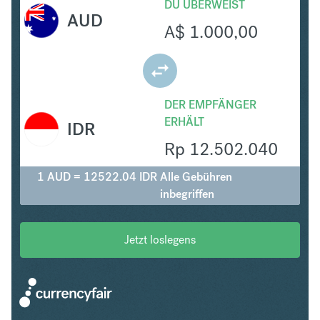
DU ÜBERWEIST
AUD
A$
1.000,00
DER EMPFÄNGER
ERHÄLT
IDR
Rp
12.502.040
1 AUD = 12522.04 IDR
Alle Gebühren
inbegriffen
Jetzt loslegens