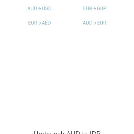
AUD
USD
EUR
GBP
arrow_forward
arrow_forward
EUR
AED
AUD
EUR
arrow_forward
arrow_forward
Umtausch AUD to IDR