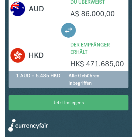
DU ÜBERWEIST
AUD
A$
86.000,00
DER EMPFÄNGER
ERHÄLT
HKD
HK$
471.685,00
1 AUD = 5.485 HKD
Alle Gebühren
inbegriffen
Jetzt loslegens