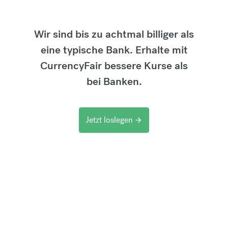
Wir sind bis zu achtmal billiger als
eine typische Bank. Erhalte mit
CurrencyFair bessere Kurse als
bei Banken.
Jetzt loslegen
arrow_forward