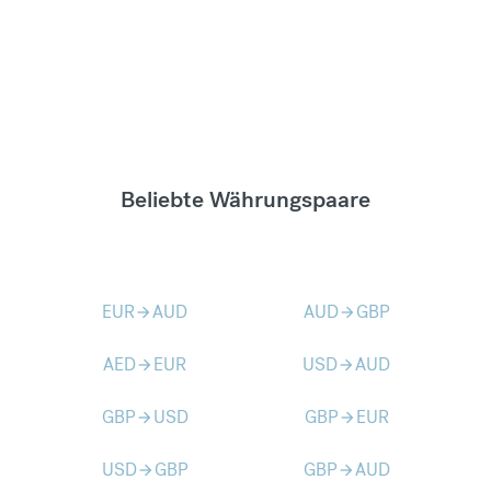
Beliebte Währungspaare
EUR
AUD
AUD
GBP
arrow_forward
arrow_forward
AED
EUR
USD
AUD
arrow_forward
arrow_forward
GBP
USD
GBP
EUR
arrow_forward
arrow_forward
USD
GBP
GBP
AUD
arrow_forward
arrow_forward