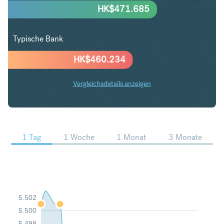
HK$
471.685
Typische Bank
HK$
460.234
Vergleichsdetails anzeigen
AUD in HKD Trends
1 Tag
1 Woche
1 Monat
3 Monate
5.502
5.500
5.498