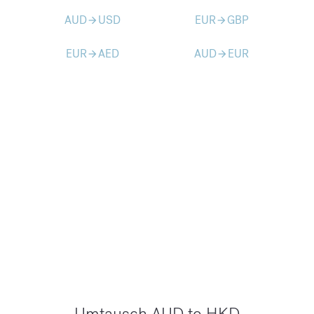
AUD
USD
EUR
GBP
arrow_forward
arrow_forward
EUR
AED
AUD
EUR
arrow_forward
arrow_forward
Umtausch AUD to HKD