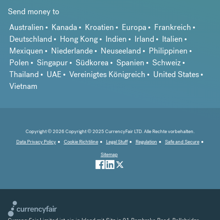
Send money to
Australien
Kanada
Kroatien
Europa
Frankreich
Deutschland
Hong Kong
Indien
Irland
Italien
Mexiquen
Niederlande
Neuseeland
Philippinen
Polen
Singapur
Südkorea
Spanien
Schweiz
Thailand
UAE
Vereinigtes Königreich
United States
Vietnam
Copyright © 2026 Copyright © 2025 CurrencyFair LTD. Alle Rechte vorbehalten.
Data Privacy Policy
Cookie Richtiline
Legal Stuff
Regulation
Safe and Secure
Sitemap