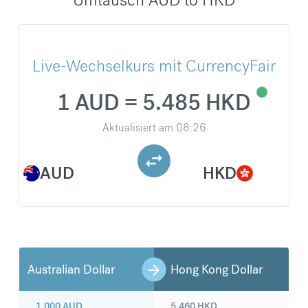
Live-Wechselkurs mit CurrencyFair
1 AUD = 5.485 HKD
Aktualisiert am
08:26
AUD
HKD
Australian Dollar
Hong Kong Dollar
1.000
AUD
5.460
HKD