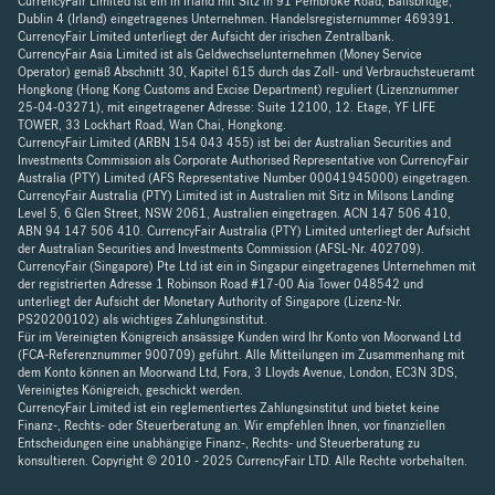
CurrencyFair Limited ist ein in Irland mit Sitz in 91 Pembroke Road, Ballsbridge,
Dublin 4 (Irland) eingetragenes Unternehmen. Handelsregisternummer 469391.
CurrencyFair Limited unterliegt der Aufsicht der irischen Zentralbank.
CurrencyFair Asia Limited ist als Geldwechselunternehmen (Money Service
Operator) gemäß Abschnitt 30, Kapitel 615 durch das Zoll- und Verbrauchsteueramt
Hongkong (Hong Kong Customs and Excise Department) reguliert (Lizenznummer
25-04-03271), mit eingetragener Adresse: Suite 12100, 12. Etage, YF LIFE
TOWER, 33 Lockhart Road, Wan Chai, Hongkong.
CurrencyFair Limited (ARBN 154 043 455) ist bei der Australian Securities and
Investments Commission als Corporate Authorised Representative von CurrencyFair
Australia (PTY) Limited (AFS Representative Number 00041945000) eingetragen.
CurrencyFair Australia (PTY) Limited ist in Australien mit Sitz in Milsons Landing
Level 5, 6 Glen Street, NSW 2061, Australien eingetragen. ACN 147 506 410,
ABN 94 147 506 410. CurrencyFair Australia (PTY) Limited unterliegt der Aufsicht
der Australian Securities and Investments Commission (AFSL-Nr. 402709).
CurrencyFair (Singapore) Pte Ltd ist ein in Singapur eingetragenes Unternehmen mit
der registrierten Adresse 1 Robinson Road #17-00 Aia Tower 048542 und
unterliegt der Aufsicht der Monetary Authority of Singapore (Lizenz-Nr.
PS20200102) als wichtiges Zahlungsinstitut.
Für im Vereinigten Königreich ansässige Kunden wird Ihr Konto von Moorwand Ltd
(FCA-Referenznummer 900709) geführt. Alle Mitteilungen im Zusammenhang mit
dem Konto können an Moorwand Ltd, Fora, 3 Lloyds Avenue, London, EC3N 3DS,
Vereinigtes Königreich, geschickt werden.
CurrencyFair Limited ist ein reglementiertes Zahlungsinstitut und bietet keine
Finanz-, Rechts- oder Steuerberatung an. Wir empfehlen Ihnen, vor finanziellen
Entscheidungen eine unabhängige Finanz-, Rechts- und Steuerberatung zu
konsultieren. Copyright © 2010 - 2025 CurrencyFair LTD. Alle Rechte vorbehalten.