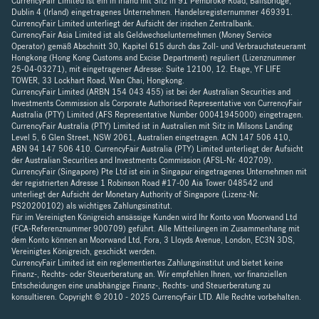
CurrencyFair Limited ist ein in Irland mit Sitz in 91 Pembroke Road, Ballsbridge,
Dublin 4 (Irland) eingetragenes Unternehmen. Handelsregisternummer 469391.
CurrencyFair Limited unterliegt der Aufsicht der irischen Zentralbank.
CurrencyFair Asia Limited ist als Geldwechselunternehmen (Money Service
Operator) gemäß Abschnitt 30, Kapitel 615 durch das Zoll- und Verbrauchsteueramt
Hongkong (Hong Kong Customs and Excise Department) reguliert (Lizenznummer
25-04-03271), mit eingetragener Adresse: Suite 12100, 12. Etage, YF LIFE
TOWER, 33 Lockhart Road, Wan Chai, Hongkong.
CurrencyFair Limited (ARBN 154 043 455) ist bei der Australian Securities and
Investments Commission als Corporate Authorised Representative von CurrencyFair
Australia (PTY) Limited (AFS Representative Number 00041945000) eingetragen.
CurrencyFair Australia (PTY) Limited ist in Australien mit Sitz in Milsons Landing
Level 5, 6 Glen Street, NSW 2061, Australien eingetragen. ACN 147 506 410,
ABN 94 147 506 410. CurrencyFair Australia (PTY) Limited unterliegt der Aufsicht
der Australian Securities and Investments Commission (AFSL-Nr. 402709).
CurrencyFair (Singapore) Pte Ltd ist ein in Singapur eingetragenes Unternehmen mit
der registrierten Adresse 1 Robinson Road #17-00 Aia Tower 048542 und
unterliegt der Aufsicht der Monetary Authority of Singapore (Lizenz-Nr.
PS20200102) als wichtiges Zahlungsinstitut.
Für im Vereinigten Königreich ansässige Kunden wird Ihr Konto von Moorwand Ltd
(FCA-Referenznummer 900709) geführt. Alle Mitteilungen im Zusammenhang mit
dem Konto können an Moorwand Ltd, Fora, 3 Lloyds Avenue, London, EC3N 3DS,
Vereinigtes Königreich, geschickt werden.
CurrencyFair Limited ist ein reglementiertes Zahlungsinstitut und bietet keine
Finanz-, Rechts- oder Steuerberatung an. Wir empfehlen Ihnen, vor finanziellen
Entscheidungen eine unabhängige Finanz-, Rechts- und Steuerberatung zu
konsultieren. Copyright © 2010 - 2025 CurrencyFair LTD. Alle Rechte vorbehalten.