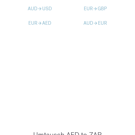
AUD
USD
EUR
GBP
arrow_forward
arrow_forward
EUR
AED
AUD
EUR
arrow_forward
arrow_forward
Umtausch AED to ZAR