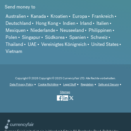
Send money to
Australien
Kanada
Kroatien
Europa
Frankreich
Deutschland
Hong Kong
Indien
Irland
Italien
Mexiquen
Niederlande
Neuseeland
Philippinen
Polen
Singapur
Südkorea
Spanien
Schweiz
Thailand
UAE
Vereinigtes Königreich
United States
Vietnam
Copyright © 2026 Copyright © 2025 CurrencyFair LTD. Alle Rechte vorbehalten.
Data Privacy Policy
Cookie Richtiline
Legal Stuff
Regulation
Safe and Secure
Sitemap