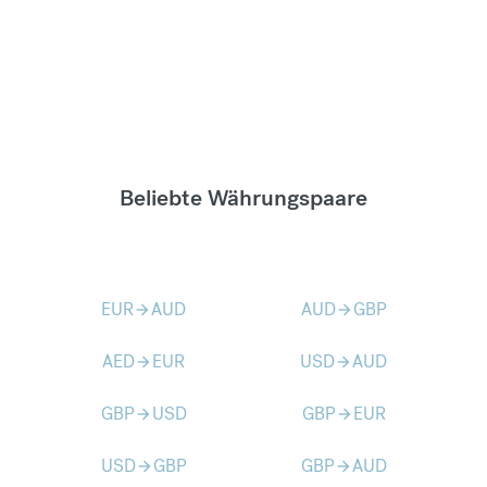
Beliebte Währungspaare
EUR
AUD
AUD
GBP
arrow_forward
arrow_forward
AED
EUR
USD
AUD
arrow_forward
arrow_forward
GBP
USD
GBP
EUR
arrow_forward
arrow_forward
USD
GBP
GBP
AUD
arrow_forward
arrow_forward