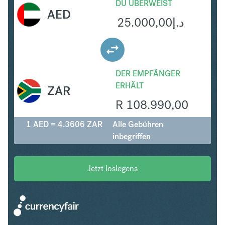
DU ÜBERWEIST
AED
25.000,00
د.إ
DER EMPFÄNGER
ERHÄLT
ZAR
R
108.990,00
1 AED = 4.3606 ZAR
Alle Gebühren
inbegriffen
Jetzt loslegens