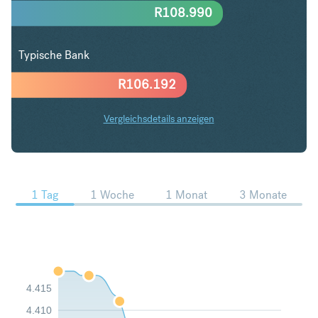
R
108.990
Typische Bank
R
106.192
Vergleichsdetails anzeigen
AED in ZAR Trends
1 Tag
1 Woche
1 Monat
3 Monate
4.415
4.410