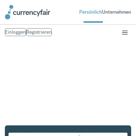
Persönlich
Unternehmen
Einloggen
Registrieren
AED in ZAR
Umtausch UAE Dirham in Südafrikanischer Rand