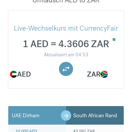
Live-Wechselkurs mit CurrencyFair
1 AED = 4.3606 ZAR
Aktualisiert am
04:53
AED
ZAR
UAE Dirham
South African Rand
10.000
AED
43.581
ZAR