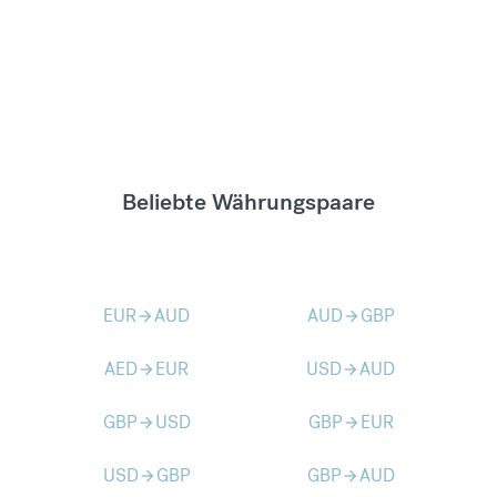
Beliebte Währungspaare
EUR
AUD
AUD
GBP
arrow_forward
arrow_forward
AED
EUR
USD
AUD
arrow_forward
arrow_forward
GBP
USD
GBP
EUR
arrow_forward
arrow_forward
USD
GBP
GBP
AUD
arrow_forward
arrow_forward