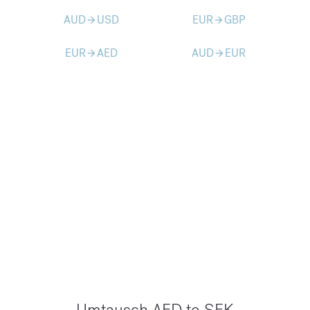
AUD
USD
EUR
GBP
arrow_forward
arrow_forward
EUR
AED
AUD
EUR
arrow_forward
arrow_forward
Umtausch AED to SEK