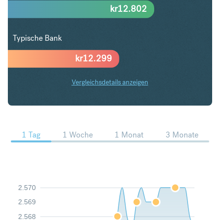
kr
12.802
Typische Bank
kr
12.299
Vergleichsdetails anzeigen
AED in SEK Trends
1 Tag
1 Woche
1 Monat
3 Monate
2.570
2.569
2.568