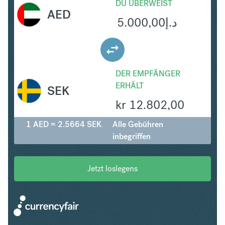
DU ÜBERWEIST
AED
5.000,00
د.إ
DER EMPFÄNGER
ERHÄLT
SEK
kr
12.802,00
1 AED = 2.5664 SEK
Alle Gebühren
inbegriffen
Jetzt loslegens