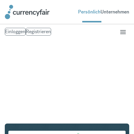
Persönlich
Unternehmen
Einloggen
Registrieren
AED in SEK
Umtausch UAE Dirham in Schwedische Krone