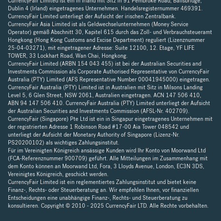
CurrencyFair Limited ist ein in Irland mit Sitz in 91 Pembroke Road, Ballsbridge,
Dublin 4 (Irland) eingetragenes Unternehmen. Handelsregisternummer 469391.
CurrencyFair Limited unterliegt der Aufsicht der irischen Zentralbank.
CurrencyFair Asia Limited ist als Geldwechselunternehmen (Money Service
Operator) gemäß Abschnitt 30, Kapitel 615 durch das Zoll- und Verbrauchsteueramt
Hongkong (Hong Kong Customs and Excise Department) reguliert (Lizenznummer
25-04-03271), mit eingetragener Adresse: Suite 12100, 12. Etage, YF LIFE
TOWER, 33 Lockhart Road, Wan Chai, Hongkong.
CurrencyFair Limited (ARBN 154 043 455) ist bei der Australian Securities and
Investments Commission als Corporate Authorised Representative von CurrencyFair
Australia (PTY) Limited (AFS Representative Number 00041945000) eingetragen.
CurrencyFair Australia (PTY) Limited ist in Australien mit Sitz in Milsons Landing
Level 5, 6 Glen Street, NSW 2061, Australien eingetragen. ACN 147 506 410,
ABN 94 147 506 410. CurrencyFair Australia (PTY) Limited unterliegt der Aufsicht
der Australian Securities and Investments Commission (AFSL-Nr. 402709).
CurrencyFair (Singapore) Pte Ltd ist ein in Singapur eingetragenes Unternehmen mit
der registrierten Adresse 1 Robinson Road #17-00 Aia Tower 048542 und
unterliegt der Aufsicht der Monetary Authority of Singapore (Lizenz-Nr.
PS20200102) als wichtiges Zahlungsinstitut.
Für im Vereinigten Königreich ansässige Kunden wird Ihr Konto von Moorwand Ltd
(FCA-Referenznummer 900709) geführt. Alle Mitteilungen im Zusammenhang mit
dem Konto können an Moorwand Ltd, Fora, 3 Lloyds Avenue, London, EC3N 3DS,
Vereinigtes Königreich, geschickt werden.
CurrencyFair Limited ist ein reglementiertes Zahlungsinstitut und bietet keine
Finanz-, Rechts- oder Steuerberatung an. Wir empfehlen Ihnen, vor finanziellen
Entscheidungen eine unabhängige Finanz-, Rechts- und Steuerberatung zu
konsultieren. Copyright © 2010 - 2025 CurrencyFair LTD. Alle Rechte vorbehalten.