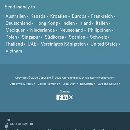
Send money to
Australien
Kanada
Kroatien
Europa
Frankreich
Deutschland
Hong Kong
Indien
Irland
Italien
Mexiquen
Niederlande
Neuseeland
Philippinen
Polen
Singapur
Südkorea
Spanien
Schweiz
Thailand
UAE
Vereinigtes Königreich
United States
Vietnam
Copyright © 2026 Copyright © 2025 CurrencyFair LTD. Alle Rechte vorbehalten.
Data Privacy Policy
Cookie Richtiline
Legal Stuff
Regulation
Safe and Secure
Sitemap