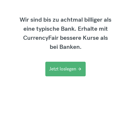
Wir sind bis zu achtmal billiger als
eine typische Bank. Erhalte mit
CurrencyFair bessere Kurse als
bei Banken.
Jetzt loslegen
arrow_forward