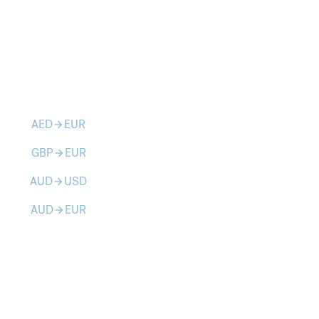
AED
EUR
arrow_forward
GBP
EUR
arrow_forward
AUD
USD
arrow_forward
AUD
EUR
arrow_forward