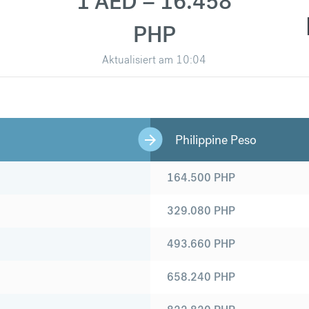
1 AED = 16.458
PHP
Aktualisiert am
10:04
Philippine Peso
164.500
PHP
329.080
PHP
493.660
PHP
658.240
PHP