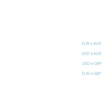
EUR
AUD
arrow_forward
USD
AUD
arrow_forward
USD
GBP
arrow_forward
EUR
GBP
arrow_forward