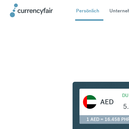
Persönlich
Unterne
AED in PH
DU
AED
5
1 AED = 16.458 PH