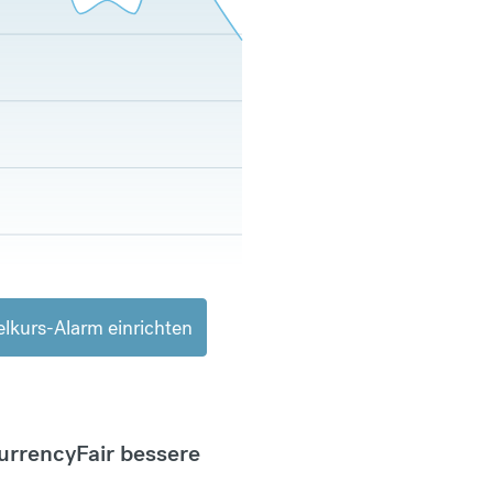
lkurs-Alarm einrichten
CurrencyFair bessere