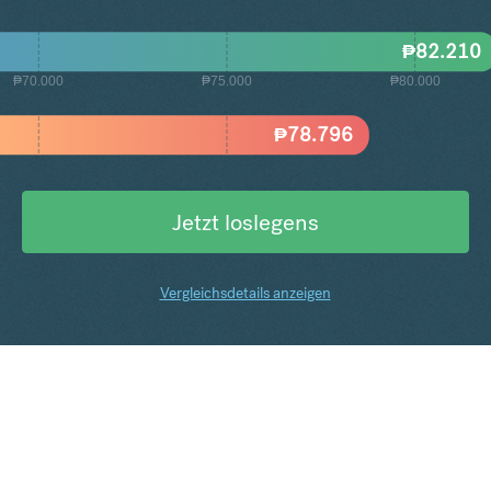
₱
82.210
₱70.000
₱75.000
₱80.000
₱
78.796
Jetzt loslegens
Vergleichsdetails anzeigen