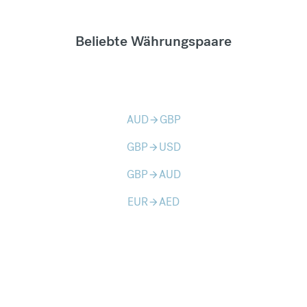
Beliebte Währungspaare
AUD
GBP
arrow_forward
GBP
USD
arrow_forward
GBP
AUD
arrow_forward
EUR
AED
arrow_forward