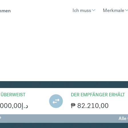
Ich muss
Merkmale
hmen
P
Umtausch UAE Dirham in 
 ÜBERWEIST
DER EMPFÄNGER ERHÄLT
.000,00
د.إ
₱
82.210,00
P
Alle