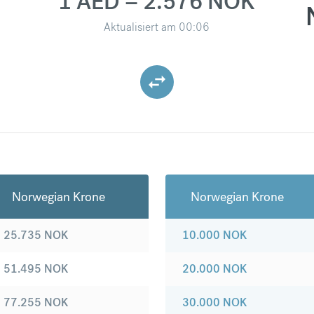
1 AED = 2.576 NOK
Aktualisiert am
00:06
Norwegian Krone
Norwegian Krone
25.735
NOK
10.000
NOK
51.495
NOK
20.000
NOK
77.255
NOK
30.000
NOK