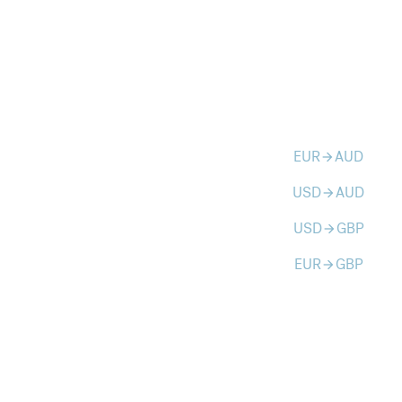
EUR
AUD
arrow_forward
USD
AUD
arrow_forward
USD
GBP
arrow_forward
EUR
GBP
arrow_forward