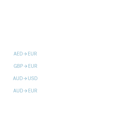
AED
EUR
arrow_forward
GBP
EUR
arrow_forward
AUD
USD
arrow_forward
AUD
EUR
arrow_forward