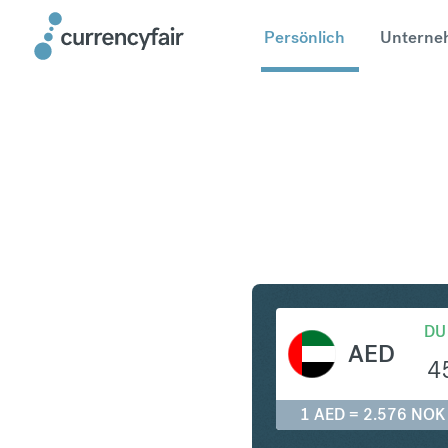
Persönlich
Unterne
AED in N
DU
AED
4
1 AED = 2.576 NOK