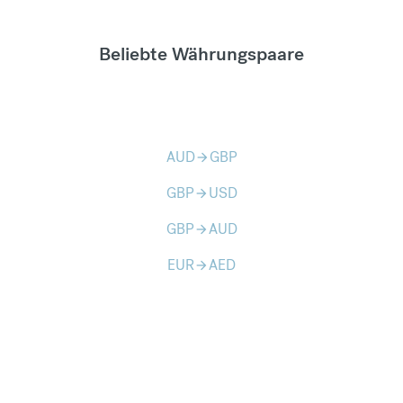
Beliebte Währungspaare
AUD
GBP
arrow_forward
GBP
USD
arrow_forward
GBP
AUD
arrow_forward
EUR
AED
arrow_forward