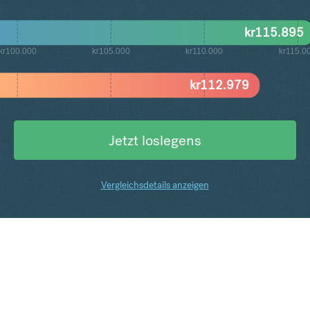
kr
115.895
kr100.000
kr105.000
kr110.000
kr115.0
kr
112.979
Jetzt loslegens
Vergleichsdetails anzeigen