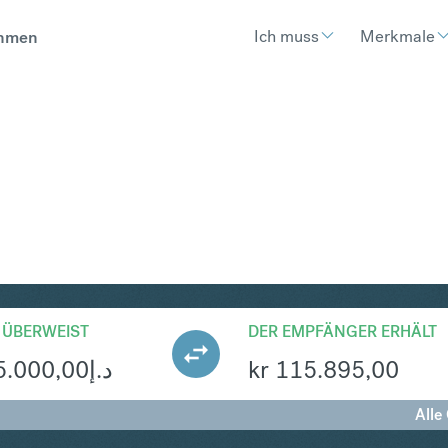
Ich muss
Merkmale
hmen
OK
Umtausch UAE Dirham i
 ÜBERWEIST
DER EMPFÄNGER ERHÄLT
5.000,00
د.إ
kr
115.895,00
Alle