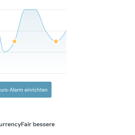
urs-Alarm einrichten
CurrencyFair bessere