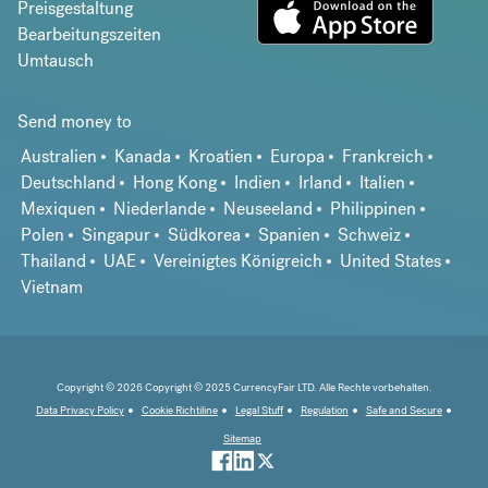
Preisgestaltung
Bearbeitungszeiten
Umtausch
Send money to
Australien
Kanada
Kroatien
Europa
Frankreich
Deutschland
Hong Kong
Indien
Irland
Italien
Mexiquen
Niederlande
Neuseeland
Philippinen
Polen
Singapur
Südkorea
Spanien
Schweiz
Thailand
UAE
Vereinigtes Königreich
United States
Vietnam
Copyright © 2026 Copyright © 2025 CurrencyFair LTD. Alle Rechte vorbehalten.
Data Privacy Policy
Cookie Richtiline
Legal Stuff
Regulation
Safe and Secure
Sitemap