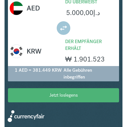
DU ÜBERWEIST
AED
5.000,00
د.إ
DER EMPFÄNGER
ERHÄLT
KRW
₩
1.901.523
1 AED = 381.449 KRW
Alle Gebühren
inbegriffen
Jetzt loslegens