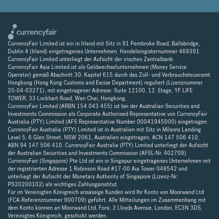
CurrencyFair Limited ist ein in Irland mit Sitz in 91 Pembroke Road, Ballsbridge,
Dublin 4 (Irland) eingetragenes Unternehmen. Handelsregisternummer 469391.
CurrencyFair Limited unterliegt der Aufsicht der irischen Zentralbank.
CurrencyFair Asia Limited ist als Geldwechselunternehmen (Money Service
Operator) gemäß Abschnitt 30, Kapitel 615 durch das Zoll- und Verbrauchsteueramt
Hongkong (Hong Kong Customs and Excise Department) reguliert (Lizenznummer
25-04-03271), mit eingetragener Adresse: Suite 12100, 12. Etage, YF LIFE
TOWER, 33 Lockhart Road, Wan Chai, Hongkong.
CurrencyFair Limited (ARBN 154 043 455) ist bei der Australian Securities and
Investments Commission als Corporate Authorised Representative von CurrencyFair
Australia (PTY) Limited (AFS Representative Number 00041945000) eingetragen.
CurrencyFair Australia (PTY) Limited ist in Australien mit Sitz in Milsons Landing
Level 5, 6 Glen Street, NSW 2061, Australien eingetragen. ACN 147 506 410,
ABN 94 147 506 410. CurrencyFair Australia (PTY) Limited unterliegt der Aufsicht
der Australian Securities and Investments Commission (AFSL-Nr. 402709).
CurrencyFair (Singapore) Pte Ltd ist ein in Singapur eingetragenes Unternehmen mit
der registrierten Adresse 1 Robinson Road #17-00 Aia Tower 048542 und
unterliegt der Aufsicht der Monetary Authority of Singapore (Lizenz-Nr.
PS20200102) als wichtiges Zahlungsinstitut.
Für im Vereinigten Königreich ansässige Kunden wird Ihr Konto von Moorwand Ltd
(FCA-Referenznummer 900709) geführt. Alle Mitteilungen im Zusammenhang mit
dem Konto können an Moorwand Ltd, Fora, 3 Lloyds Avenue, London, EC3N 3DS,
Vereinigtes Königreich, geschickt werden.