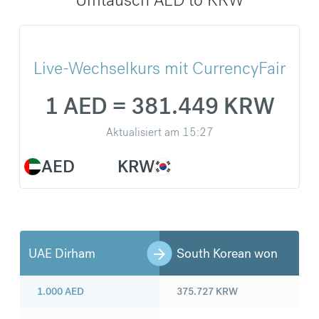
Live-Wechselkurs mit CurrencyFair
1 AED = 381.449 KRW
Aktualisiert am
15:27
AED
KRW
UAE Dirham
South Korean won
1.000
AED
375.727
KRW