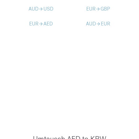
AUD
USD
EUR
GBP
arrow_forward
arrow_forward
EUR
AED
AUD
EUR
arrow_forward
arrow_forward
Umtausch AED to KRW