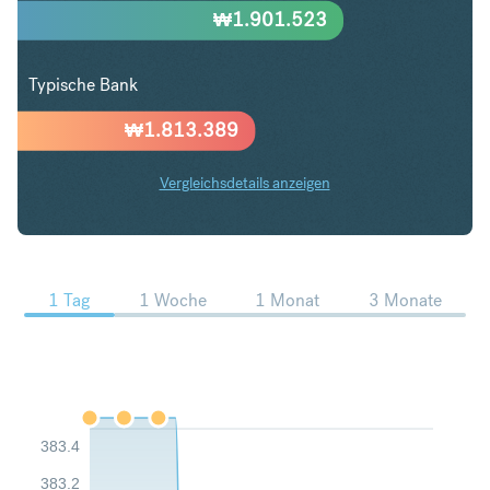
₩
1.901.523
Typische Bank
₩
1.813.389
Vergleichsdetails anzeigen
AED in KRW Trends
1 Tag
1 Woche
1 Monat
3 Monate
383.4
383.2