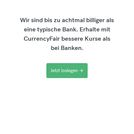
Wir sind bis zu achtmal billiger als
eine typische Bank. Erhalte mit
CurrencyFair bessere Kurse als
bei Banken.
Jetzt loslegen
arrow_forward