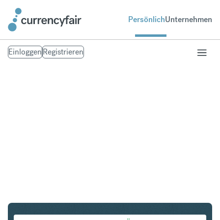
Persönlich
Unternehmen
Einloggen
Registrieren
AED in KRW
Umtausch UAE Dirham in Südkoreanischer Won