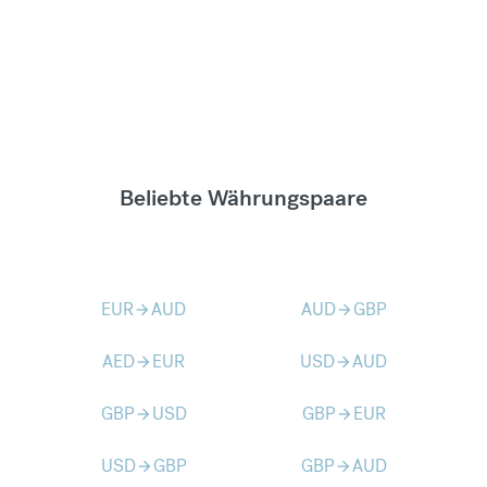
Beliebte Währungspaare
EUR
AUD
AUD
GBP
arrow_forward
arrow_forward
AED
EUR
USD
AUD
arrow_forward
arrow_forward
GBP
USD
GBP
EUR
arrow_forward
arrow_forward
USD
GBP
GBP
AUD
arrow_forward
arrow_forward