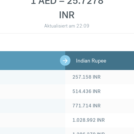
1 AED = 25.7278
INR
Aktualisiert am
22:09
Indian Rupee
257.158
INR
514.436
INR
771.714
INR
1.028.992
INR