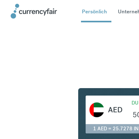
Persönlich
Unterne
AED in IN
DU
AED
5
1 AED = 25.7278 I