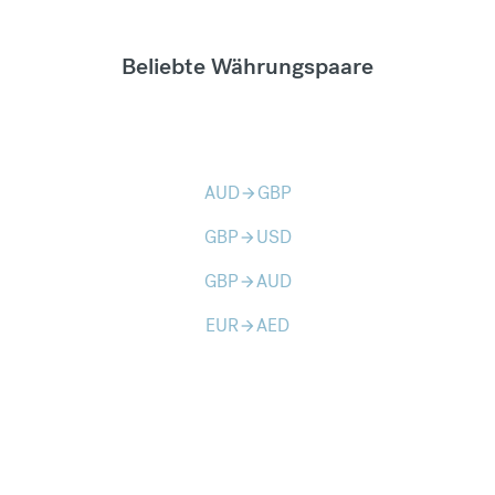
Beliebte Währungspaare
AUD
GBP
arrow_forward
GBP
USD
arrow_forward
GBP
AUD
arrow_forward
EUR
AED
arrow_forward