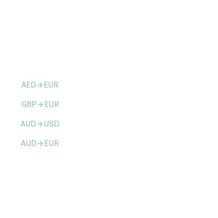
AED
EUR
arrow_forward
GBP
EUR
arrow_forward
AUD
USD
arrow_forward
AUD
EUR
arrow_forward