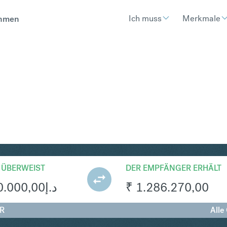
Ich muss
Merkmale
hmen
R
Umtausch UAE Dirh
 ÜBERWEIST
DER EMPFÄNGER ERHÄLT
0.000,00
د.إ
₹
1.286.270,00
NR
Alle