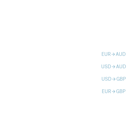
EUR
AUD
arrow_forward
USD
AUD
arrow_forward
USD
GBP
arrow_forward
EUR
GBP
arrow_forward