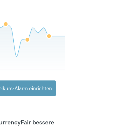
lkurs-Alarm einrichten
CurrencyFair bessere