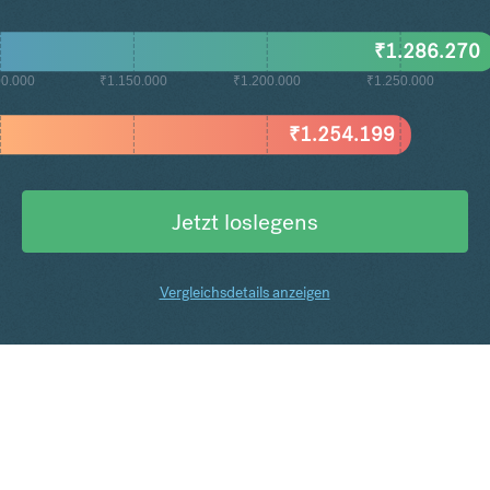
₹
1.286.270
00.000
₹1.150.000
₹1.200.000
₹1.250.000
₹
1.254.199
Jetzt loslegens
Vergleichsdetails anzeigen