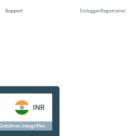
Support
Einloggen
Registrieren
am in Indische Rupie
INR
 Gebühren inbegriffen