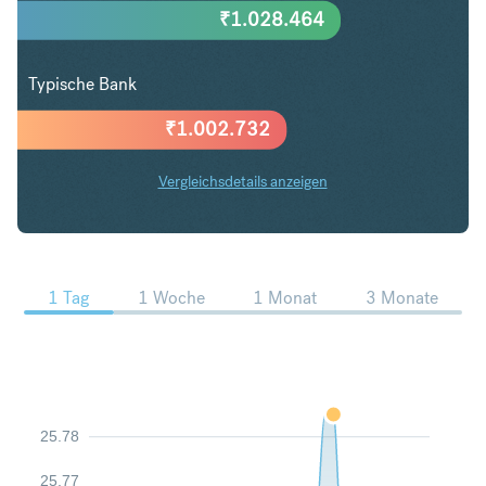
₹
1.028.464
Typische Bank
₹
1.002.732
Vergleichsdetails anzeigen
AED in INR Trends
1 Tag
1 Woche
1 Monat
3 Monate
25.78
25.77