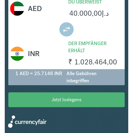
DU ÜBERWEIST
AED
40.000,00
د.إ
DER EMPFÄNGER
ERHÄLT
INR
₹
1.028.464,00
1 AED = 25.7146 INR
Alle Gebühren
inbegriffen
Jetzt loslegens