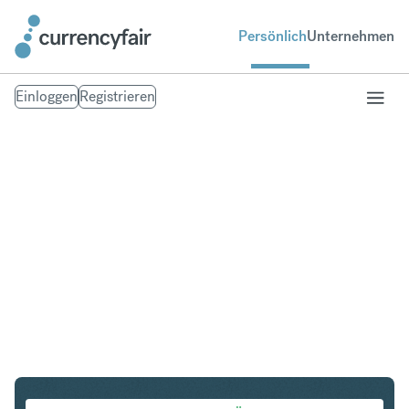
Persönlich
Unternehmen
Einloggen
Registrieren
AED in INR
Umtausch UAE Dirham in Indische Rupie