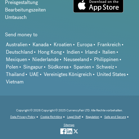
Preisgestaltung
Bearbeitungszeiten
Umtausch
Send money to
Australien
Kanada
Kroatien
Europa
Frankreich
Deutschland
Hong Kong
Indien
Irland
Italien
Mexiquen
Niederlande
Neuseeland
Philippinen
Polen
Singapur
Südkorea
Spanien
Schweiz
Thailand
UAE
Vereinigtes Königreich
United States
Vietnam
Copyright © 2026 Copyright © 2025 CurrencyFair LTD. Alle Rechte vorbehalten.
Data Privacy Policy
Cookie Richtiline
Legal Stuff
Regulation
Safe and Secure
Sitemap