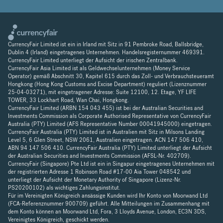
CurrencyFair Limited ist ein in Irland mit Sitz in 91 Pembroke Road, Ballsbridge,
Dublin 4 (Irland) eingetragenes Unternehmen. Handelsregisternummer 469391.
CurrencyFair Limited unterliegt der Aufsicht der irischen Zentralbank.
CurrencyFair Asia Limited ist als Geldwechselunternehmen (Money Service
Operator) gemäß Abschnitt 30, Kapitel 615 durch das Zoll- und Verbrauchsteueramt
Hongkong (Hong Kong Customs and Excise Department) reguliert (Lizenznummer
25-04-03271), mit eingetragener Adresse: Suite 12100, 12. Etage, YF LIFE
TOWER, 33 Lockhart Road, Wan Chai, Hongkong.
CurrencyFair Limited (ARBN 154 043 455) ist bei der Australian Securities and
Investments Commission als Corporate Authorised Representative von CurrencyFair
Australia (PTY) Limited (AFS Representative Number 00041945000) eingetragen.
CurrencyFair Australia (PTY) Limited ist in Australien mit Sitz in Milsons Landing
Level 5, 6 Glen Street, NSW 2061, Australien eingetragen. ACN 147 506 410,
ABN 94 147 506 410. CurrencyFair Australia (PTY) Limited unterliegt der Aufsicht
der Australian Securities and Investments Commission (AFSL-Nr. 402709).
CurrencyFair (Singapore) Pte Ltd ist ein in Singapur eingetragenes Unternehmen mit
der registrierten Adresse 1 Robinson Road #17-00 Aia Tower 048542 und
unterliegt der Aufsicht der Monetary Authority of Singapore (Lizenz-Nr.
PS20200102) als wichtiges Zahlungsinstitut.
Für im Vereinigten Königreich ansässige Kunden wird Ihr Konto von Moorwand Ltd
(FCA-Referenznummer 900709) geführt. Alle Mitteilungen im Zusammenhang mit
dem Konto können an Moorwand Ltd, Fora, 3 Lloyds Avenue, London, EC3N 3DS,
Vereinigtes Königreich, geschickt werden.