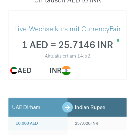
Live-Wechselkurs mit CurrencyFair
1 AED = 25.7146 INR
Aktualisiert am
14:52
AED
INR
UAE Dirham
Indian Rupee
10.000
AED
257.026
INR