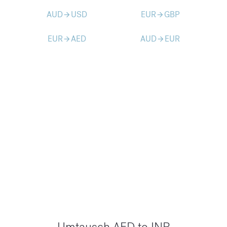
AUD
USD
EUR
GBP
arrow_forward
arrow_forward
EUR
AED
AUD
EUR
arrow_forward
arrow_forward
Umtausch AED to INR