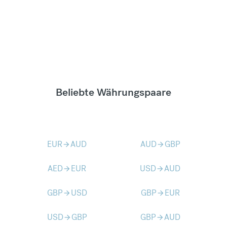
Beliebte Währungspaare
EUR
AUD
AUD
GBP
arrow_forward
arrow_forward
AED
EUR
USD
AUD
arrow_forward
arrow_forward
GBP
USD
GBP
EUR
arrow_forward
arrow_forward
USD
GBP
GBP
AUD
arrow_forward
arrow_forward