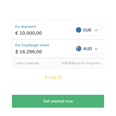
über 20 Währungen zu Top-Kursen und ohne
versteckte Gebühren.
$
430,41
verglichen
Du überweist
EUR
mit einer typischen Bank
€
10.000,00
Der Empfänger erhält
AUD
$
16.296,00
4,00
AUD
gebühr inbegriffen
1 EUR =
1,6300
AUD
Empfänger erhält
$
430,41
mehr wenn
verglichen
mit einer typischen Bank
Get started now