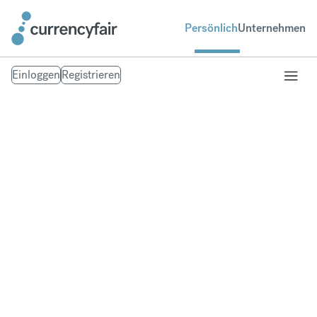
Persönlich
Unternehmen
Einloggen
Registrieren
Geld senden nach
Kanada
Schnelle und sichere Geldüberweisungen nach
Kanada. Von deinem Bankkonto auf ihres. Tausche