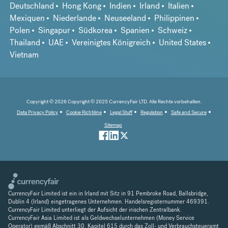
Deutschland
Hong Kong
Indien
Irland
Italien
Mexiquen
Niederlande
Neuseeland
Philippinen
Polen
Singapur
Südkorea
Spanien
Schweiz
Thailand
UAE
Vereinigtes Königreich
United States
Vietnam
Copyright © 2026 Copyright © 2025 CurrencyFair LTD. Alle Rechte vorbehalten.
Data Privacy Policy
Cookie Richtiline
Legal Stuff
Regulation
Safe and Secure
Sitemap
CurrencyFair Limited ist ein in Irland mit Sitz in 91 Pembroke Road, Ballsbridge,
Dublin 4 (Irland) eingetragenes Unternehmen. Handelsregisternummer 469391.
CurrencyFair Limited unterliegt der Aufsicht der irischen Zentralbank.
CurrencyFair Asia Limited ist als Geldwechselunternehmen (Money Service
Operator) gemäß Abschnitt 30, Kapitel 615 durch das Zoll- und Verbrauchsteueramt