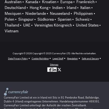
Australien
Kanada
Kroatien
Europa
Frankreich
Deutschland
Hong Kong
Indien
Irland
Italien
Mexiquen
Niederlande
Neuseeland
Philippinen
Polen
Singapur
Südkorea
Spanien
Schweiz
Thailand
UAE
Vereinigtes Königreich
United States
Vietnam
Copyright © 2026 Copyright © 2025 CurrencyFair LTD. Alle Rechte vorbehalten.
Data Privacy Policy
Cookie Richtiline
Legal Stuff
Regulation
Safe and Secure
Sitemap
CurrencyFair Limited ist ein in Irland mit Sitz in 91 Pembroke Road, Ballsbridge,
Dublin 4 (Irland) eingetragenes Unternehmen. Handelsregisternummer 469391.
CurrencyFair Limited unterliegt der Aufsicht der irischen Zentralbank.